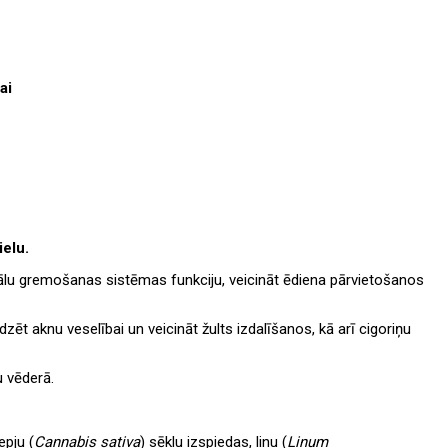
ai
elu.
mālu gremošanas sistēmas funkciju, veicināt ēdiena pārvietošanos
ēt aknu veselībai un veicināt žults izdalīšanos, kā arī cigoriņu
 vēderā.
epju (
Cannabis
sativa
) sēklu izspiedas, linu (
Linum