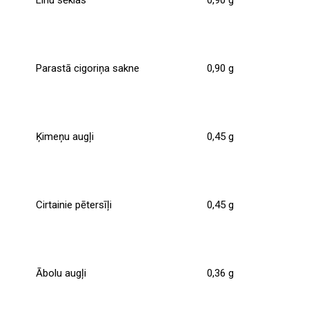
Parastā cigoriņa sakne
0,90 g
Ķimeņu augļi
0,45 g
Cirtainie pētersīļi
0,45 g
Ābolu augļi
0,36 g