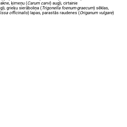
sakne, ķimeņu (
Carum
carvi
) augļi, cirtainie
gļi, grieķu sierāboliņa (
Trigonella
foenum-graecum
) sēklas,
issa
officinalis
) lapas, parastās raudenes (
Origanum
vulgare
)