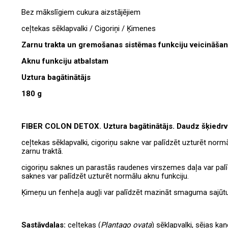
Bez mākslīgiem cukura aizstājējiem
ceļtekas sēklapvalki / Cigoriņi / Ķimenes
Zarnu trakta un gremošanas sistēmas funkciju veicināšan
Aknu funkciju atbalstam
Uztura bagātinātājs
180 g
FIBER COLON DETOX. Uztura bagātinātājs. Daudz šķiedrvi
ceļtekas sēklapvalki, cigoriņu sakne var palīdzēt uzturēt nor
zarnu traktā.
cigoriņu saknes un parastās raudenes virszemes daļa var palīdz
saknes var palīdzēt uzturēt normālu aknu funkciju.
Ķimeņu un fenheļa augļi var palīdzēt mazināt smaguma sajūtu
Sastāvdaļas:
ceļtekas (
Plantago
ovata
) sēklapvalki, sējas kaņ