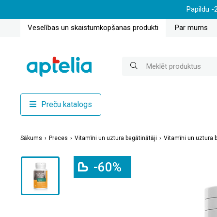
Papildu -
Veselības un skaistumkopšanas produkti
Par mums
Preču katalogs
Sākums
Preces
Vitamīni un uztura bagātinātāji
Vitamīni un uztura b
-60%