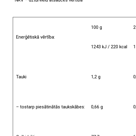
100 g
2
Enerģētiskā vērtība:
1243 kJ / 220 kcal
1
Tauki
1,2 g
0
– tostarp piesātinātās taukskābes:
0,66 g
0