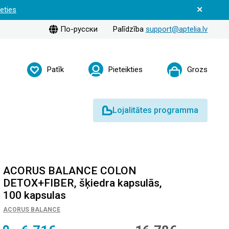
ieties
По-русски
Palīdzība
support@aptelia.lv
Patīk
Pieteikties
Grozs
Lojalitātes programma
ACORUS BALANCE COLON
DETOX+FIBER, šķiedra kapsulās,
100 kapsulas
ACORUS BALANCE