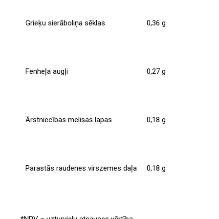
Grieķu sierāboliņa sēklas
0,36 g
Fenheļa augļi
0,27 g
Ārstniecības melisas lapas
0,18 g
Parastās raudenes virszemes daļa
0,18 g
*NRV – uzturvielu atsauces vērtība