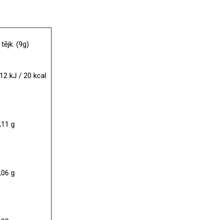
 tējk. (9g)
12 kJ / 20 kcal
,11 g
,06 g