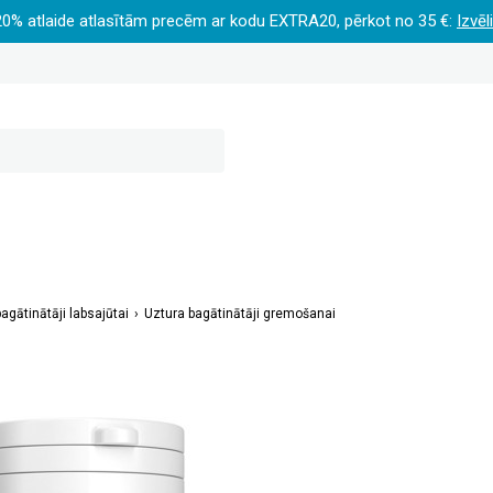
20% atlaide atlasītām precēm ar kodu EXTRA20, pērkot no 35 €:
Izvēl
agātinātāji labsajūtai
Uztura bagātinātāji gremošanai