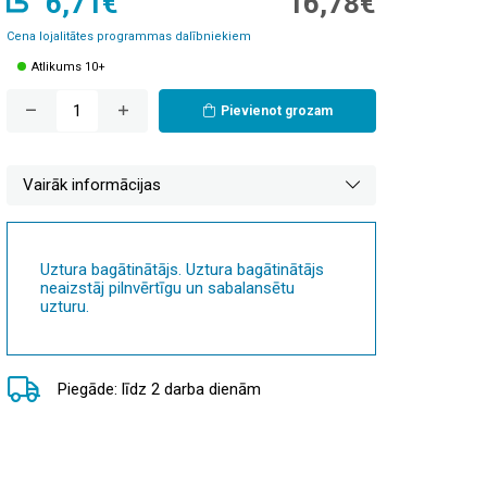
6,71€
16,78€
Cena lojalitātes programmas dalībniekiem
Atlikums 10+
Pievienot grozam
Vairāk informācijas
Uztura bagātinātājs. Uztura bagātinātājs
neaizstāj pilnvērtīgu un sabalansētu
uzturu.
Piegāde: līdz 2 darba dienām