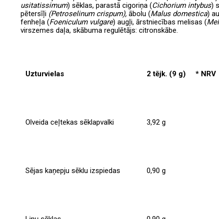
usitatissimum
) sēklas, parastā cigoriņa (
Cichorium
intybus
) 
pētersīļi
(Petroselinum crispum),
ābolu (
Malus
domestica
) au
fenheļa (
Foeniculum
vulgare
) augļi, ārstniecības melisas (
Mel
virszemes daļa, skābuma regulētājs: citronskābe.
Uzturvielas
2 tējk. (9 g)
* NRV
Olveida ceļtekas sēklapvalki
3,92 g
Sējas kaņepju sēklu izspiedas
0,90 g
Linu sēklas
0,90 g