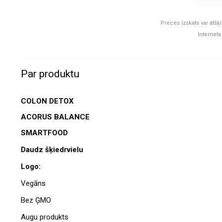
Preces izskats var atšķi
Interneta
Par produktu
COLON DETOX
ACORUS BALANCE
SMARTFOOD
Daudz šķiedrvielu
Logo:
Vegāns
Bez ĢMO
Augu produkts