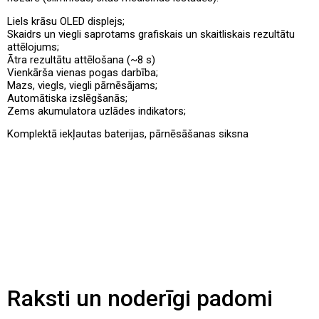
Liels krāsu OLED displejs;
Skaidrs un viegli saprotams grafiskais un skaitliskais rezultātu
attēlojums;
Ātra rezultātu attēlošana (~8 s)
Vienkārša vienas pogas darbība;
Mazs, viegls, viegli pārnēsājams;
Automātiska izslēgšanās;
Zems akumulatora uzlādes indikators;
Komplektā iekļautas baterijas, pārnēsāšanas siksna
Raksti un noderīgi padomi