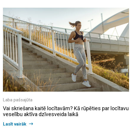
Laba pašsajūta
Vai skriešana kaitē locītavām? Kā rūpēties par locītavu
veselību aktīva dzīvesveida laikā
Lasīt vairāk