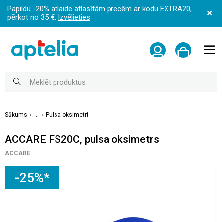
Papildu -20% atlaide atlasītām precēm ar kodu EXTRA20,
pērkot no 35 €:
Izvēlieties
Sākums
...
Pulsa oksimetri
ACCARE FS20C, pulsa oksimetrs
ACCARE
-25%*