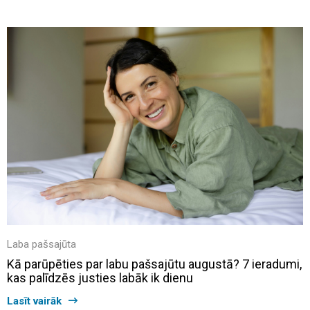
Laba pašsajūta
Kā parūpēties par labu pašsajūtu augustā? 7 ieradumi,
kas palīdzēs justies labāk ik dienu
Lasīt vairāk