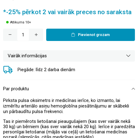
*-25% pērkot 2 vai vairāk preces no saraksta
Atlikums 10+
Pievienot grozam
Vairāk informācijas
Piegāde: līdz 2 darba dienām
Par produktu
Pirksta pulsa oksimetrs ir medicīnas ierīce, ko izmanto, lai
izmērītu arteriālo asiņu hemoglobīna piesātinājumu ar skābekli
un pārbaudītu pulsa frekvenci.
Tas ir piemērots lietošanai pieaugušajiem (kas sver vairāk nekā
30 kg) un bērniem (kas sver vairāk nekā 20 kg). Ierīce ir paredzēta
personīgai lietošanai (mājās vai ceļā) un lietošanai medicīnas
nozarē (slimnīcās, citās medicīnas iestādēs).