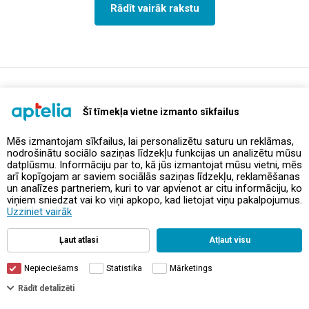
Rādīt vairāk rakstu
support@aptelia.lv
+371 64 588 892
Šī tīmekļa vietne izmanto sīkfailus
Mēs izmantojam sīkfailus, lai personalizētu saturu un reklāmas,
nodrošinātu sociālo saziņas līdzekļu funkcijas un analizētu mūsu
Piedāvājumi un akcijas
datplūsmu. Informāciju par to, kā jūs izmantojat mūsu vietni, mēs
arī kopīgojam ar saviem sociālās saziņas līdzekļu, reklamēšanas
un analīzes partneriem, kuri to var apvienot ar citu informāciju, ko
Kontakti
viņiem sniedzat vai ko viņi apkopo, kad lietojat viņu pakalpojumus.
Uzziniet vairāk
Noteikumi un politikas
Ļaut atlasi
Atļaut visu
Nepieciešams
Statistika
Mārketings
Rādīt detalizēti
© Aptelia