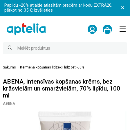
Papildu -20% atlaide atlasītām precēm ar kodu EXTRA20,
pērkot no 35 €:
Izvēlieties
Sākums
Ķermeņa kopšanas līdzekļi līdz pat -50%
ABENA, intensīvas kopšanas krēms, bez
krāsvielām un smaržvielām, 70% lipīdu, 100
ml
ABENA