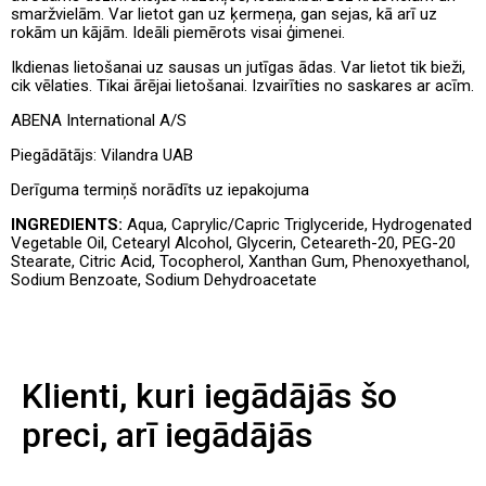
smaržvielām. Var lietot
gan uz ķermeņa, gan sejas, kā arī uz
rokām un kājām. Ideāli piemērots visai ģimenei.
Ikdienas lietošanai uz sausas un jutīgas ādas. Var lietot tik bieži,
cik vēlaties. Tikai ārējai lietošanai. Izvairīties no saskares ar acīm.
ABENA International A/S
Piegādātājs:
Vilandra UAB
Derīguma termiņš norādīts uz iepakojuma
INGREDIENTS:
Aqua, Caprylic/Capric Triglyceride, Hydrogenated
Vegetable Oil, Cetearyl Alcohol, Glycerin, Ceteareth-20, PEG-20
Stearate, Citric Acid, Tocopherol, Xanthan Gum, Phenoxyethanol,
Sodium Benzoate, Sodium Dehydroacetate
Klienti, kuri iegādājās šo
preci, arī iegādājās