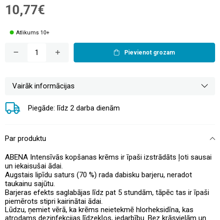
10,77€
Atlikums 10+
Pievienot grozam
Vairāk informācijas
Piegāde: līdz 2 darba dienām
Par produktu
ABENA Intensīvās kopšanas krēms ir īpaši izstrādāts ļoti sausai
un iekaisušai ādai.
Augstais lipīdu saturs (70 %) rada dabisku barjeru, neradot
taukainu sajūtu.
Barjeras efekts saglabājas līdz pat 5 stundām, tāpēc tas ir īpaši
piemērots stipri kairinātai ādai.
Lūdzu, ņemiet vērā, ka krēms neietekmē
hlorheksidīna, kas
atrodams dezinfekcijas līdzekļos, iedarbību. Bez krāsvielām un