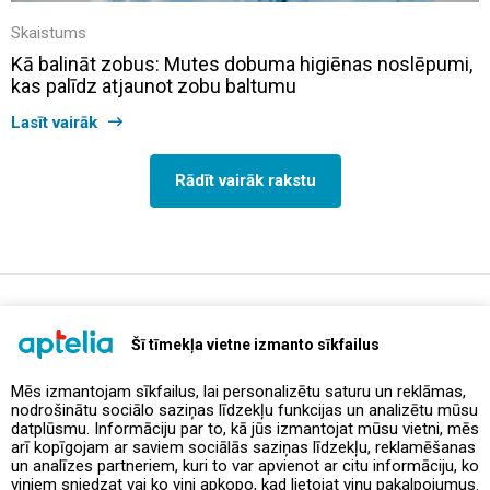
Skaistums
Kā balināt zobus: Mutes dobuma higiēnas noslēpumi,
kas palīdz atjaunot zobu baltumu
Lasīt vairāk
Rādīt vairāk rakstu
support@aptelia.lv
+371 64 588 892
Šī tīmekļa vietne izmanto sīkfailus
Mēs izmantojam sīkfailus, lai personalizētu saturu un reklāmas,
nodrošinātu sociālo saziņas līdzekļu funkcijas un analizētu mūsu
Piedāvājumi un akcijas
datplūsmu. Informāciju par to, kā jūs izmantojat mūsu vietni, mēs
arī kopīgojam ar saviem sociālās saziņas līdzekļu, reklamēšanas
un analīzes partneriem, kuri to var apvienot ar citu informāciju, ko
Kontakti
viņiem sniedzat vai ko viņi apkopo, kad lietojat viņu pakalpojumus.