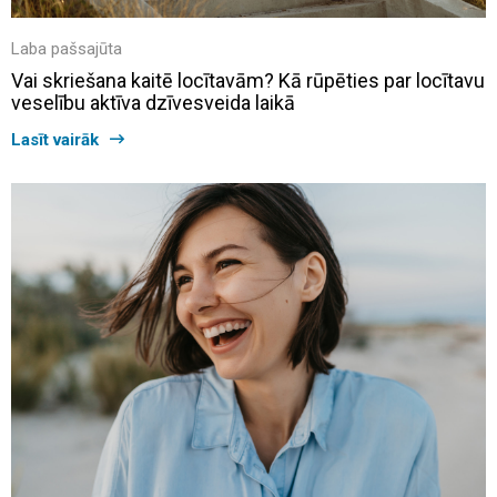
Laba pašsajūta
Vai skriešana kaitē locītavām? Kā rūpēties par locītavu
veselību aktīva dzīvesveida laikā
Lasīt vairāk