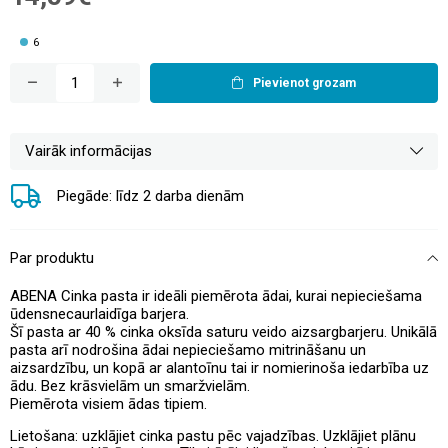
6
Pievienot grozam
Vairāk informācijas
Piegāde: līdz 2 darba dienām
Par produktu
ABENA Cinka pasta ir ideāli piemērota ādai, kurai nepieciešama
ūdensnecaurlaidīga barjera.
Šī pasta ar 40 % cinka oksīda saturu veido aizsargbarjeru. Unikālā
pasta arī nodrošina ādai nepieciešamo mitrināšanu un
aizsardzību, un kopā ar alantoīnu tai ir nomierinoša iedarbība uz
ādu. Bez krāsvielām un smaržvielām.
Piemērota visiem ādas tipiem.
Lietošana: uzklājiet cinka pastu pēc vajadzības. Uzklājiet plānu