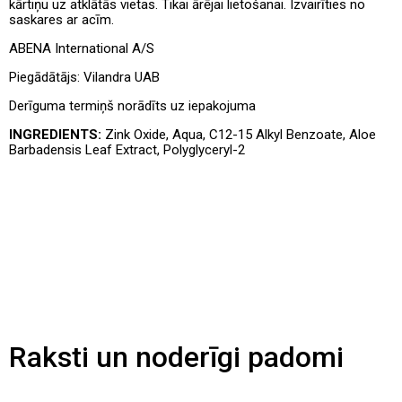
kārtiņu uz atklātās vietas.
Tikai ārējai lietošanai. Izvairīties no
saskares ar acīm.
ABENA International A/S
Piegādātājs:
Vilandra UAB
Derīguma termiņš norādīts uz iepakojuma
INGREDIENTS:
Zink Oxide, Aqua, C12-15 Alkyl Benzoate, Aloe
Barbadensis Leaf Extract, Polyglyceryl-2
Raksti un noderīgi padomi