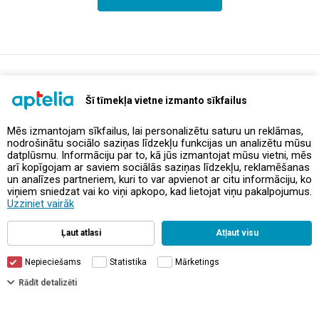
support@aptelia.lv
+371 64 588 892
Šī tīmekļa vietne izmanto sīkfailus
Mēs izmantojam sīkfailus, lai personalizētu saturu un reklāmas,
nodrošinātu sociālo saziņas līdzekļu funkcijas un analizētu mūsu
Piedāvājumi un akcijas
datplūsmu. Informāciju par to, kā jūs izmantojat mūsu vietni, mēs
arī kopīgojam ar saviem sociālās saziņas līdzekļu, reklamēšanas
un analīzes partneriem, kuri to var apvienot ar citu informāciju, ko
Kontakti
viņiem sniedzat vai ko viņi apkopo, kad lietojat viņu pakalpojumus.
Uzziniet vairāk
Noteikumi un politikas
Ļaut atlasi
Atļaut visu
Nepieciešams
Statistika
Mārketings
Rādīt detalizēti
© Aptelia