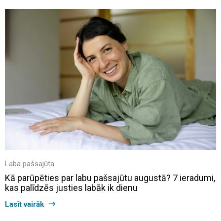
Laba pašsajūta
Kā parūpēties par labu pašsajūtu augustā? 7 ieradumi,
kas palīdzēs justies labāk ik dienu
Lasīt vairāk