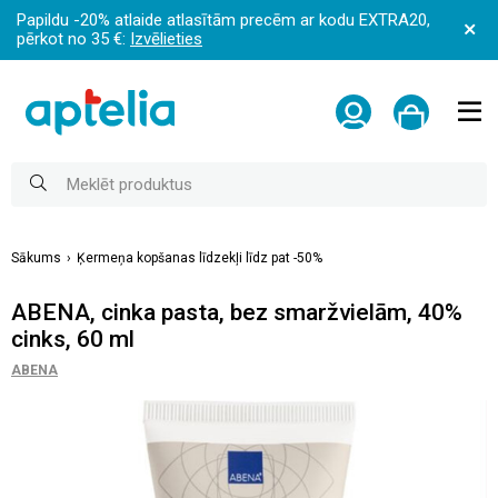
Papildu -20% atlaide atlasītām precēm ar kodu EXTRA20,
pērkot no 35 €:
Izvēlieties
Sākums
Ķermeņa kopšanas līdzekļi līdz pat -50%
ABENA, cinka pasta, bez smaržvielām, 40%
cinks, 60 ml
ABENA