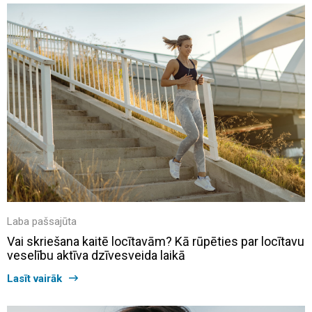
Laba pašsajūta
Vai skriešana kaitē locītavām? Kā rūpēties par locītavu
veselību aktīva dzīvesveida laikā
Lasīt vairāk