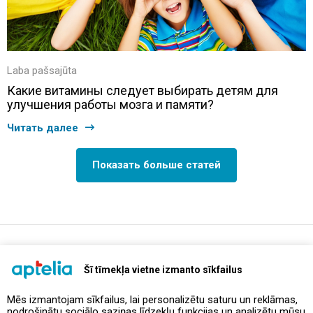
Laba pašsajūta
Какие витамины следует выбирать детям для
улучшения работы мозга и памяти?
Читать далее
Показать больше статей
support@aptelia.lv
+371 64 588 892
Šī tīmekļa vietne izmanto sīkfailus
Mēs izmantojam sīkfailus, lai personalizētu saturu un reklāmas,
nodrošinātu sociālo saziņas līdzekļu funkcijas un analizētu mūsu