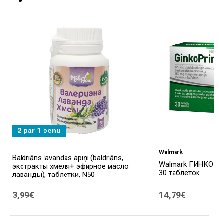
2 par 1 cenu
Walmark
Baldriāns lavandas apiņi (baldriāns,
Walmark ГИНКОПР
экстракты хмеля+ эфирное масло
30 таблеток
лаванды), таблетки, N50
3,99€
14,79€