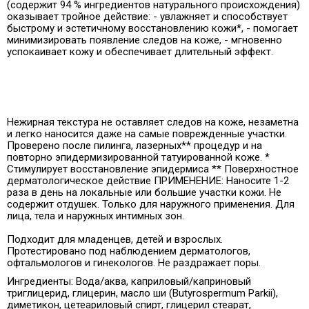
(содержит 94 % ингредиентов натурального происхождения)
оказывает тройное действие: - увлажняет и способствует
быстрому и эстетичному восстановлению кожи*, - помогает
минимизировать появление следов на коже, - мгновенно
успокаивает кожу и обеспечивает длительный эффект.
Нежирная текстура не оставляет следов на коже, незаметна
и легко наносится даже на самые поврежденные участки.
Проверено после пилинга, лазерных** процедур и на
повторно эпидермизированной татуированной коже. *
Стимулирует восстановление эпидермиса ** Поверхностное
дерматологическое действие ПРИМЕНЕНИЕ: Наносите 1-2
раза в день на локальные или большие участки кожи. Не
содержит отдушек. Только для наружного применения. Для
лица, тела и наружных интимных зон.
Подходит для младенцев, детей и взрослых.
Протестировано под наблюдением дерматологов,
офтальмологов и гинекологов. Не раздражает поры.
Ингредиенты: Вода/аква, каприловый/каприновый
триглицерид, глицерин, масло ши (Butyrospermum Parkii),
диметикон, цетеариловый спирт, глицерил стеарат,