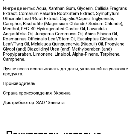
Ингредиенты:
Aqua, Xanthan Gum, Glycerin, Callisia Fragrans
Extract, Comarum Palustre Root/Stem Extract, Symphytum
Officinale Leaf/Root Extract, Caprylic/Capric Triglyceride,
Camphor, Bischofite (Magnesium Chloride/ Sodium Chloride),
Menthol, PEG-40 Hydrogenated Castor Oil, Lavandula
Angustifolia Oil, Juniperus Communis Oil, Abies Sibirica Oil,
Rosmarinus Officinalis Leaf/Stem Oil, Eucalyptus Globulus
Leaf/Twig Oil, Melaleuca Quinquenervia (Niaouli) Oil, Propylene
Glycol (and) Diazolidinyl Urea (and) Methylparaben (and)
Propylparaben, Limonene, Linalool, Alpha-Pinene, Terpinene,
Camphene.
Лучше всего использовать до даты, указанной на упаковке
продукта.
Производитель
Страна происхождения:
Украина
Дистрибьютор:
ЗАО "Элевита