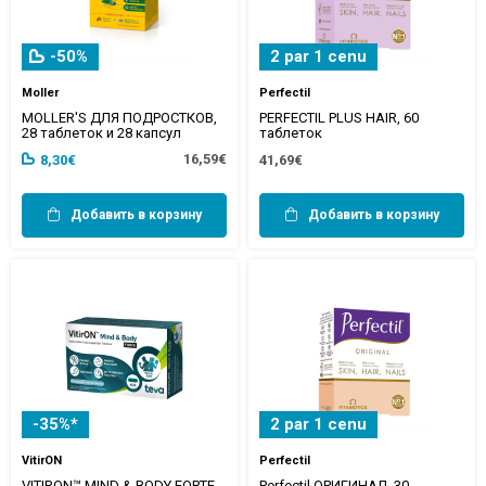
-50%
2 par 1 cenu
Moller
Perfectil
MOLLER'S ДЛЯ ПОДРОСТКОВ,
PERFECTIL PLUS HAIR, 60
28 таблеток и 28 капсул
таблеток
16,59€
8,30€
41,69€
Добавить в корзину
Добавить в корзину
-35%*
2 par 1 cenu
VitirON
Perfectil
VITIRON™ MIND & BODY FORTE,
Perfectil ОРИГИНАЛ, 30