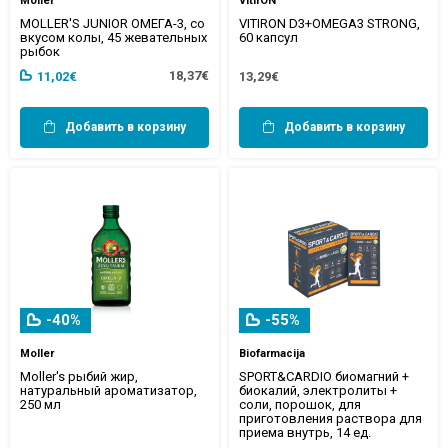
Moller
VitirON
MOLLER'S JUNIOR ОМЕГА-3, со
VITIRON D3+OMEGA3 STRONG,
вкусом колы, 45 жевательных
60 капсул
рыбок
18,37€
11,02€
13,29€
Добавить в корзину
Добавить в корзину
-40%
-55%
Moller
Biofarmacija
Moller's рыбий жир,
SPORT&CARDIO биомагний +
натуральный ароматизатор,
биокалий, электролиты +
250 мл
соли, порошок, для
приготовления раствора для
приема внутрь, 14 ед.