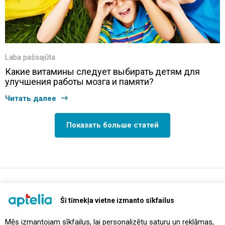
Laba pašsajūta
Какие витамины следует выбирать детям для
улучшения работы мозга и памяти?
Читать далее
Показать больше статей
support@aptelia.lv
+371 64 588 892
Šī tīmekļa vietne izmanto sīkfailus
Mēs izmantojam sīkfailus, lai personalizētu saturu un reklāmas,