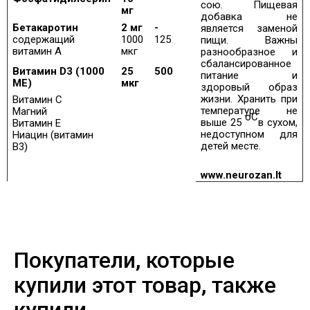
сою. Пищевая
мг
добавка не
Бетакаротин
2 мг
-
является заменой
содержащий
1000
125
пищи. Важны
витамин А
мкг
разнообразное и
сбалансированное
Витамин D3 (1000
25
500
питание и
МЕ)
мкг
здоровый образ
жизни. Хранить при
Витамин C
температуре не
Магний
оС
выше 25
в сухом,
Витамин Е
недоступном для
Ниацин (витамин
детей месте.
B3)
www.neurozan.lt
Покупатели, которые
купили этот товар, также
купили