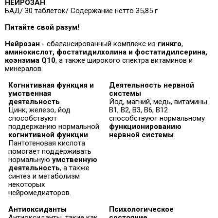
НЕЙРОЗАН
БАД/ 30 таблеток/ Содержание нетто 35,85 г
Питайте свой разум
!
Нейрозан
- сбалансированный комплекс из
гинкго
,
аминокислот, фостатидилхолина и фостатидилсерина,
коэнзима Q10
, а также широкого спектра витаминов и
минералов.
Когнитивная функция и
Деятельность нервной
умственная
системы
деятельность
Йод, магний, медь, витамины
Цинк, железо, йод
B1, B2, B3, B6, B12
способствуют
способствуют нормальному
поддержанию нормальной
функционированию
когнитивной функции
.
нервной системы
.
Пантотеновая кислота
помогает поддерживать
нормальную
умственную
деятельность
, а также
синтез и метаболизм
некоторых
нейромедиаторов.
Антиоксиданты
Психологическое
Антиоксиданты, такие как
состояние