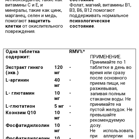
витамины С и Е, и
Фолат, магний, витамины B1,
минералы, такие как цинк,
B3, B6, B12 помогают
марганец, селен и медь,
поддерживать нормальное
помогают
защитить
психологическое
клетки
от окислительного
состояние
.
повреждения.
Одна таблетка
RMV%*
содержит:
ПРИМЕНЕНИЕ.
Принимайте по 1
Экстракт гинкго
120
-
таблетке в день во
(экв.)
мг
время или сразу
после основного
L-аргинин
40
-
приема пищи, не
мг
разжевывая,
L-
глютамин
10
-
запивая полным
мг
стаканом воды. Не
принимайте на
L-глютатион
5 мг
-
пустой желудок. Не
Коэнзим Q10
10
-
превышайте
мг
рекомендуемую
Фосфатидилхолин
10
-
дозу.
мг
Не использовать
при аллергии на
Фосфатидилсерин
10
-