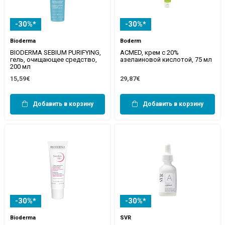
-30%*
-30%*
Bioderma
Boderm
BIODERMA SEBIUM PURIFYING,
ACMED, крем с 20%
гель, очищающее средство,
азелаиновой кислотой, 75 мл
200 мл
15,59€
29,87€
Добавить в корзину
Добавить в корзину
-30%*
-30%*
Bioderma
SVR