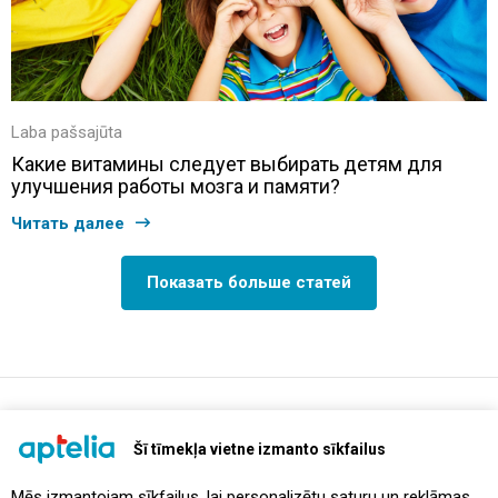
Laba pašsajūta
Какие витамины следует выбирать детям для
улучшения работы мозга и памяти?
Читать далее
Показать больше статей
support@aptelia.lv
+371 64 588 892
Šī tīmekļa vietne izmanto sīkfailus
Mēs izmantojam sīkfailus, lai personalizētu saturu un reklāmas,