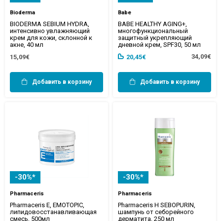
Bioderma
Babe
BIODERMA SEBIUM HYDRA,
BABE HEALTHY AGING+,
интенсивно увлажняющий
многофункциональный
крем для кожи, склонной к
защитный укрепляющий
акне, 40 мл
дневной крем, SPF30, 50 мл
34,09€
15,09€
20,45€
Добавить в корзину
Добавить в корзину
-30%*
-30%*
Pharmaceris
Pharmaceris
Pharmaceris E, EMOTOPIC,
Pharmaceris H SEBOPURIN,
липидовосстанавливающая
шампунь от себорейного
смесь, 500мл
дерматита, 250 мл