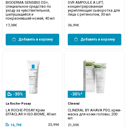
BIODERMA SENSIBIO DS+,
SVR AMPOULE A LIFT,
специальное средство по
концентрированная
уходу за чувствительной,
укрепляющая сыворотка для
шелушащейся и
лица с ретинолом, 30 мл
покрасневшей кожей, 40 мл
17,38€
36,99€
Добавить в корзину
Добавить в корзину
-30%
-30%*
La Roche-Posay
Clineral
LA ROCHE-POSAY Крем
CLINERAL BY AHAVA PSO, крем-
EFFACLAR H ISO-BIOME, 40 мл
маска для кожи головы, 200
мл
23,99€
16,79€
21,59€