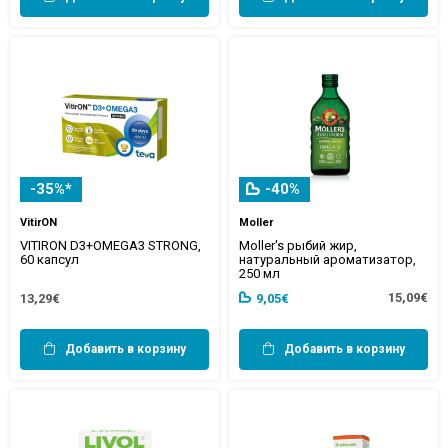
-35%*
-40%
VitirON
Moller
VITIRON D3+OMEGA3 STRONG,
Moller's рыбий жир,
60 капсул
натуральный ароматизатор,
250 мл
15,09€
13,29€
9,05€
Добавить в корзину
Добавить в корзину