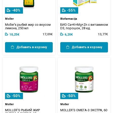
-40%
-55%
Moller
Biofarmacija
Moller's рыбий жир со вкусом
БИО Ca+K+Mg+Zn с витамином
лимона, 250 мл
D3, порошок, 28 ед.
17,09€
13,77€
10,25€
6,20€
Добавить в корзину
Добавить в корзину
-50%
-50%
Moller
Moller
MOLLER'S РЫБИЙ ЖИР
MOLLER'S ОМЕГА-3 ЭКСТРА, 60