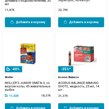
SuperOptic, 60 капсул
добавка с подсластителем, 30
мл
11,87€
22,79€
Добавить в корзину
Добавить в корзину
-40%
-35%*
Moller
Acorus Balance
MOLLER'S JUNIOR ОМЕГА-3, со
ACORUS BALANCE IMMUNO
вкусом колы, 45 жевательных
SHOTS, жидкость, 25 мл, 14
рыбок
шт.
18,37€
11,02€
21,37€
Добавить в корзину
Добавить в корзину