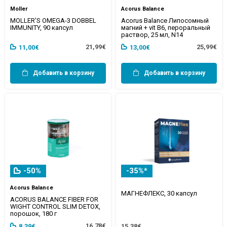
Moller
Acorus Balance
MOLLER'S OMEGA-3 DOBBEL
Acorus Balance Липосомный
IMMUNITY, 90 капсул
магний + vit B6, пероральный
раствор, 25 мл, N14
21,99€
25,99€
11,00€
13,00€
Добавить в корзину
Добавить в корзину
-50%
-35%*
Acorus Balance
МАГНЕФЛЕКС, 30 капсул
ACORUS BALANCE FIBER FOR
WIGHT CONTROL SLIM DETOX,
порошок, 180 г
16,78€
8,39€
15,38€