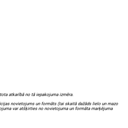
rtota atkarībā no tā iepakojuma izmēra.
ijas novietojums un formāts (tai skaitā dažāds lielo un mazo
kojuma var atšķirties no novietojuma un formāta marķējuma