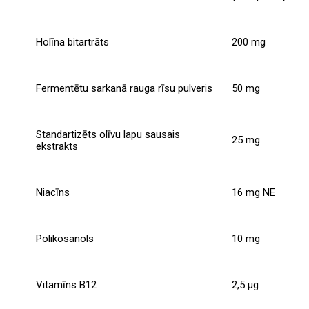
Holīna bitartrāts
200 mg
Fermentētu sarkanā rauga rīsu pulveris
50 mg
Standartizēts olīvu lapu sausais
25 mg
ekstrakts
Niacīns
16 mg NE
Polikosanols
10 mg
Vitamīns B12
2,5 µg