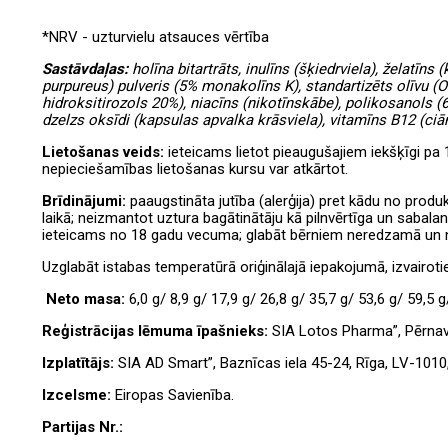
*NRV - uzturvielu atsauces vērtība
Sastāvdaļas:
holīna bitartrāts, inulīns (šķiedrviela), želatīn
purpureus)
pulveris (5% monakolīns K), standartizēts olīvu
(O
hidroksitirozols 20%), niacīns (nikotīnskābe), polikosanols 
dzelzs oksīdi (kapsulas apvalka krāsviela), vitamīns B12 (ci
Lietošanas veids:
ieteicams lietot pieaugušajiem iekšķīgi pa 
nepieciešamības lietošanas kursu var atkārtot.
Brīdinājumi:
paaugstināta jutība (alerģija) pret kādu no prod
laikā; neizmantot uztura bagātinātāju kā pilnvērtīga un sabala
ieteicams no 18 gadu vecuma; glabāt bērniem neredzamā un n
Uzglabāt istabas temperatūrā oriģinālajā iepakojumā, izvairoti
Neto masa:
6,0 g/ 8,9 g/ 17,9 g/ 26,8 g/ 35,7 g/ 53,6 g/ 59,5 g
Reģistrācijas lēmuma īpašnieks:
SIA Lotos Pharma”, Pērnavas
Izplatītājs:
SIA AD Smart”, Baznīcas iela 45-24, Rīga, LV-1010, 
Izcelsme:
Eiropas Savienība.
Partijas Nr.: