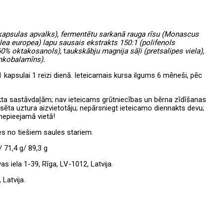
s (kapsulas apvalks), fermentētu sarkanā rauga rīsu
(Monascus
lea europea)
lapu sausais ekstrakts 150:1 (polifenols
(60% oktakosanols),
t
aukskābju magnija sāļi (pretsalipes viela),
ānkobalamīns).
1 kapsulai 1 reizi dienā. Ieteicamais kursa ilgums 6 mēneši, pēc
ukta sastāvdaļām; nav ieteicams grūtniecības un bērna zīdīšanas
nsēta uztura aizvietotāju; nepārsniegt ieteicamo diennakts devu;
epieejamā vietā!
es no tiešiem saules stariem.
/ 71,4 g/ 89,3 g
 iela 1-39, Rīga, LV-1012, Latvija.
Latvija.