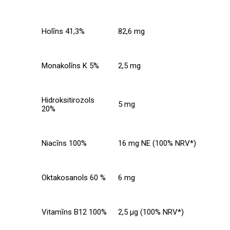
Holīns 41,3%
82,6 mg
Monakolīns K 5%
2,5 mg
Hidroksitirozols
5 mg
20%
Niacīns 100%
16 mg NE (100% NRV*)
Oktakosanols 60 %
6 mg
Vitamīns B12 100%
2,5 µg (100% NRV*)