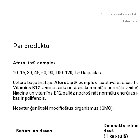
Preces izskats var atšķi
Interneta
Par produktu
AteroLip
®
complex
10, 15, 30, 45, 60, 90, 100, 120, 150 kapsulas
Uztura bagātinātājs.
AteroLip
®
complex
sastāvā esošais hol
Vitamīns B12 veicina sarkano asinsķermenīšu normālu veid
Niacīns un vitamīns B12 palīdz nodrošināt normālu enerģijas
kas ir polifenols.
Nesatur ģenētiski modificētus organismus (ĢMO).
Diennakts iete
Saturs un devas
devā
(1 kapsulā)