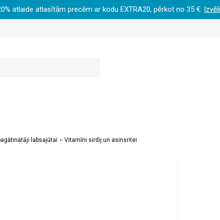
20% atlaide atlasītām precēm ar kodu EXTRA20, pērkot no 35 €:
Izvēl
agātinātāji labsajūtai
Vitamīni sirdij un asinsritei