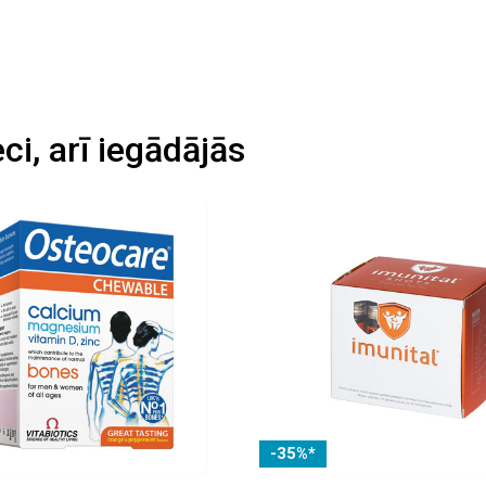
eci, arī iegādājās
-35%*