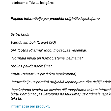
Ieteicams līdz ... beigām:
Papildu informācija par produkta oriģinālo iepakojumu
Svītru kods
Valodu simboli (2 digit ISO)
SIA "Lotos Pharma" logo. I
novācijas veselībai
.
Normāla lipīdu un homocisteīna vielmaiņa*
*holīns palīdz nodrošināt
(citāti izvietoti uz produkta iepakojuma).
Informācija uz primārā oriģinālā iepakojuma tiks daļēji atkā
Iepakojuma izmēra un dizaina dēļ marķējuma teksta informāc
burtu kombinācijas lietojums nosaukumā) uz oriģinālā iepa
tekstā.
Informācija par produktu