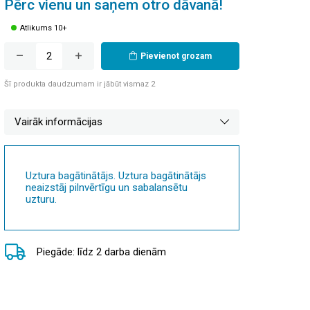
Pērc vienu un saņem otro dāvanā!
Atlikums 10+
Pievienot grozam
Šī produkta daudzumam ir jābūt vismaz 2
Vairāk informācijas
Uztura bagātinātājs. Uztura bagātinātājs
neaizstāj pilnvērtīgu un sabalansētu
uzturu.
Piegāde: līdz 2 darba dienām