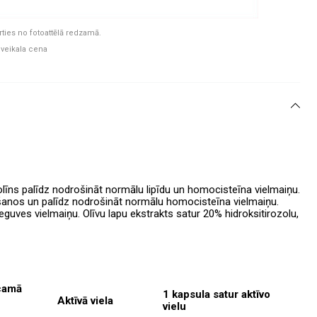
rties no fotoattēlā redzamā.
 veikala cena
īns palīdz nodrošināt normālu lipīdu un homocisteīna vielmaiņu.
ošanos un palīdz nodrošināt normālu homocisteīna vielmaiņu.
 ieguves vielmaiņu. Olīvu lapu ekstrakts satur 20% hidroksitirozolu,
icamā
1 kapsula satur aktīvo
Aktīvā viela
vielu