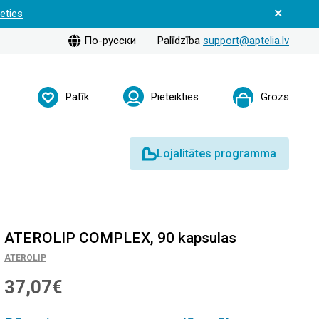
ieties
По-русски
Palīdzība
support@aptelia.lv
Patīk
Pieteikties
Grozs
Lojalitātes programma
ATEROLIP COMPLEX, 90 kapsulas
ATEROLIP
37,07€