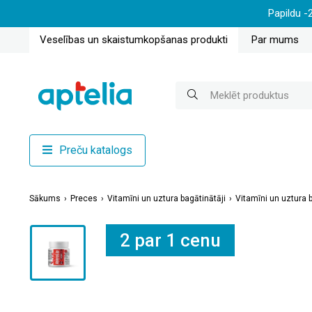
Papildu -
Veselības un skaistumkopšanas produkti
Par mums
Preču katalogs
Sākums
Preces
Vitamīni un uztura bagātinātāji
Vitamīni un uztura b
2 par 1 cenu