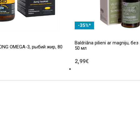
-35%*
Baldriāna pilieni ar magniju, без
ONG OMEGA-3, рыбий жир, 80
50 мл
2,99€
ы