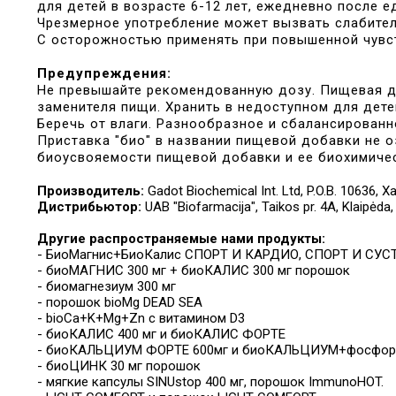
для детей в возрасте 6-12 лет, ежедневно после е
Чрезмерное употребление может вызвать слабите
С осторожностью применять при повышенной чувств
Предупреждения:
Не превышайте рекомендованную дозу. Пищевая д
заменителя пищи. Хранить в недоступном для детей
Беречь от влаги. Разнообразное и сбалансирован
Приставка "био" в названии пищевой добавки не о
биоусвояемости пищевой добавки и ее биохимиче
Производитель:
Gadot Biochemical Int. Ltd, P.O.B. 10636,
Дистрибьютор:
UAB "Biofarmacija", Taikos pr. 4A, Klaipėda,
Другие распространяемые нами продукты:
- БиоМагнис+БиоКалис СПОРТ И КАРДИО, СПОРТ И СУС
- биоМАГНИС 300 мг + биоКАЛИС 300 мг порошок
- биомагнезиум 300 мг
- порошок bioMg DEAD SEA
- bioCa+K+Mg+Zn с витамином D3
- биоКАЛИС 400 мг и биоКАЛИС ФОРТЕ
- биоКАЛЬЦИУМ ФОРТЕ 600мг и биоКАЛЬЦИУМ+фосфор+в
- биоЦИНК 30 мг порошок
- мягкие капсулы SINUstop 400 мг, порошок ImmunoHOT.