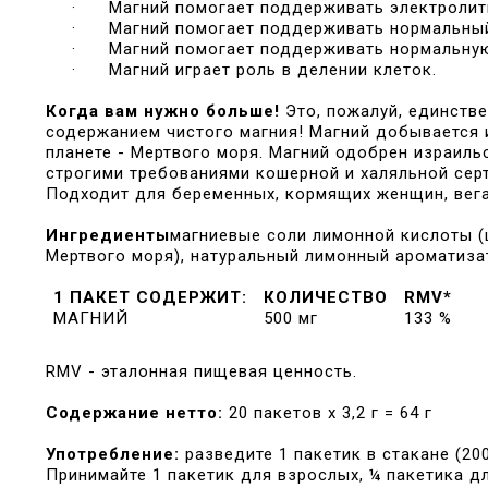
·
Магний помогает поддерживать электролит
·
Магний помогает поддерживать нормальный
·
Магний помогает поддерживать нормальну
·
Магний играет роль в делении клеток.
Когда вам нужно больше!
Это, пожалуй, единств
содержанием чистого магния! Магний добывается и
планете - Мертвого моря. Магний одобрен израиль
строгими требованиями кошерной и халяльной сер
Подходит для беременных, кормящих женщин, вега
Ингредиенты
магниевые соли лимонной кислоты (
Мертвого моря), натуральный лимонный ароматиза
1 ПАКЕТ СОДЕРЖИТ:
КОЛИЧЕСТВО
RMV*
МАГНИЙ
500 мг
133 %
RMV - эталонная пищевая ценность.
Содержание нетто:
20 пакетов х 3,2 г = 64 г
Употребление:
разведите 1 пакетик в стакане (20
Принимайте 1 пакетик для взрослых, ¼ пакетика дл