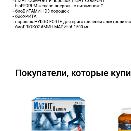
- LIGHT COMFORT и порошок LIGHT COMFORT
- bioFERRUM железо ацеролы с витамином С
- биоВИТАМИН D3 порошок
- биоУРИТА
- порошок HYDRO FORTE для приготовления электролитно
- биоГЛЮКОЗАМИН МАРИНА 1500 мг
Покупатели, которые купи