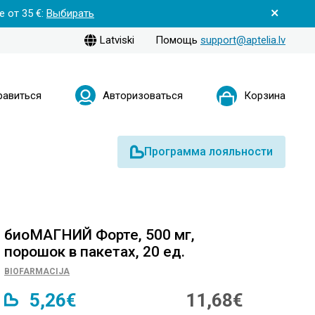
 от 35 €:
Выбирать
Latviski
Помощь
support@aptelia.lv
равиться
Авторизоваться
Корзина
Программа лояльности
биоМАГНИЙ Форте, 500 мг,
порошок в пакетах, 20 ед.
BIOFARMACIJA
5,26€
11,68€