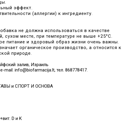
ды.
льный эффект.
ительности (аллергии) к ингредиенту.
обавка не должна использоваться в качестве
, сухом месте, при температуре не выше +25°C.
ное питание и здоровый образ жизни очень важны.
значает органическое производство, а относится к
ской природе.
 Хайфский залив, Израиль
 e-mail: info@biofarmacija.lt, тел. 868778417.
ТАВЫ и СПОРТ И ОСНОВА
ит. D и K