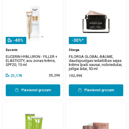
-40%
-30%*
Eucerin
Filorga
EUCERIN HYALURON - FILLER +
FILORGA GLOBAL-BAUME,
ELASTICITY, acu zonas krēms,
daudzpusīgas iedarbības sejas
SPF20, 15 ml
krēms īpaši sausai, nobriedušai,
jutīgai ādai, 50 ml
35,29€
21,17€
102,99€
Pievienot grozam
Pievienot grozam