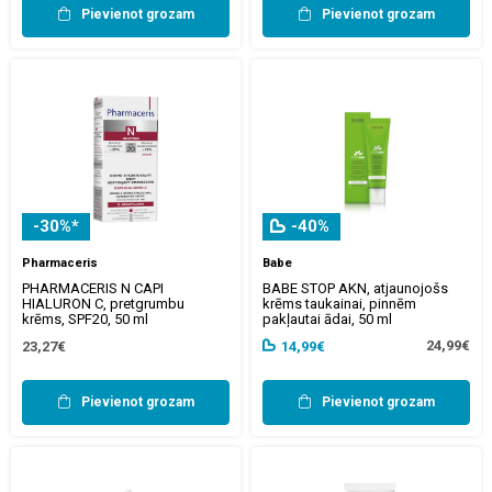
Pievienot grozam
Pievienot grozam
-30%*
-40%
Pharmaceris
Babe
PHARMACERIS N CAPI
BABE STOP AKN, atjaunojošs
HIALURON C, pretgrumbu
krēms taukainai, pinnēm
krēms, SPF20, 50 ml
pakļautai ādai, 50 ml
24,99€
23,27€
14,99€
Pievienot grozam
Pievienot grozam