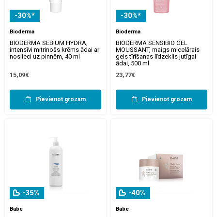
-30%*
-30%*
Bioderma
Bioderma
BIODERMA SEBIUM HYDRA,
BIODERMA SENSIBIO GEL
intensīvi mitrinošs krēms ādai ar
MOUSSANT, maigs micelārais
noslieci uz pinnēm, 40 ml
gels tīrīšanas līdzeklis jutīgai
ādai, 500 ml
15,09€
23,77€
Pievienot grozam
Pievienot grozam
-35%
-40%
Babe
Babe