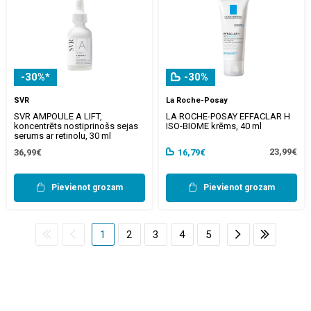
-30%*
-30%
SVR
La Roche-Posay
SVR AMPOULE A LIFT,
LA ROCHE-POSAY EFFACLAR H
koncentrēts nostiprinošs sejas
ISO-BIOME krēms, 40 ml
serums ar retinolu, 30 ml
23,99€
36,99€
16,79€
Pievienot grozam
Pievienot grozam
1
2
3
4
5