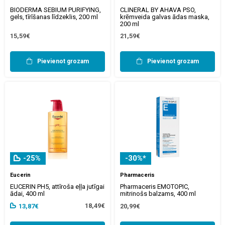
BIODERMA SEBIUM PURIFYING,
CLINERAL BY AHAVA PSO,
gels, tīrīšanas līdzeklis, 200 ml
krēmveida galvas ādas maska,
200 ml
15,59€
21,59€
Pievienot grozam
Pievienot grozam
-25%
-30%*
Eucerin
Pharmaceris
EUCERIN PH5, attīroša eļļa jutīgai
Pharmaceris EMOTOPIC,
ādai, 400 ml
mitrinošs balzams, 400 ml
18,49€
13,87€
20,99€