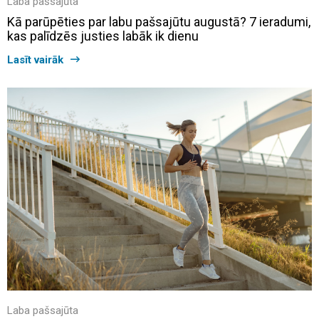
Laba pašsajūta
Kā parūpēties par labu pašsajūtu augustā? 7 ieradumi,
kas palīdzēs justies labāk ik dienu
Lasīt vairāk
Laba pašsajūta