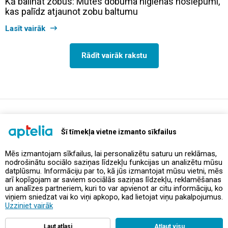
Kā balināt zobus: Mutes dobuma higiēnas noslēpumi,
kas palīdz atjaunot zobu baltumu
Lasīt vairāk
Rādīt vairāk rakstu
support@aptelia.lv
+371 64 588 892
Šī tīmekļa vietne izmanto sīkfailus
Mēs izmantojam sīkfailus, lai personalizētu saturu un reklāmas,
nodrošinātu sociālo saziņas līdzekļu funkcijas un analizētu mūsu
Piedāvājumi un akcijas
datplūsmu. Informāciju par to, kā jūs izmantojat mūsu vietni, mēs
arī kopīgojam ar saviem sociālās saziņas līdzekļu, reklamēšanas
un analīzes partneriem, kuri to var apvienot ar citu informāciju, ko
Kontakti
viņiem sniedzat vai ko viņi apkopo, kad lietojat viņu pakalpojumus.
Uzziniet vairāk
Noteikumi un politikas
Ļaut atlasi
Atļaut visu