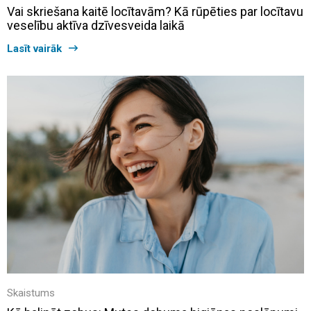
Vai skriešana kaitē locītavām? Kā rūpēties par locītavu
veselību aktīva dzīvesveida laikā
Lasīt vairāk
Skaistums