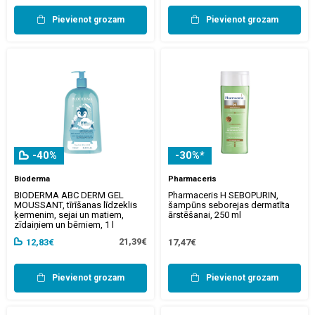
Pievienot grozam
Pievienot grozam
-40%
-30%*
Bioderma
Pharmaceris
BIODERMA ABC DERM GEL
Pharmaceris H SEBOPURIN,
MOUSSANT, tīrīšanas līdzeklis
šampūns seborejas dermatīta
ķermenim, sejai un matiem,
ārstēšanai, 250 ml
zīdaiņiem un bērniem, 1 l
21,39€
12,83€
17,47€
Pievienot grozam
Pievienot grozam