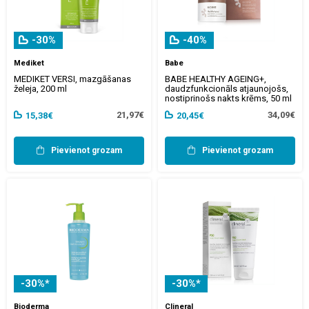
-30%
-40%
Mediket
Babe
MEDIKET VERSI, mazgāšanas
BABE HEALTHY AGEING+,
želeja, 200 ml
daudzfunkcionāls atjaunojošs,
nostiprinošs nakts krēms, 50 ml
21,97€
34,09€
15,38€
20,45€
Pievienot grozam
Pievienot grozam
-30%*
-30%*
Bioderma
Clineral