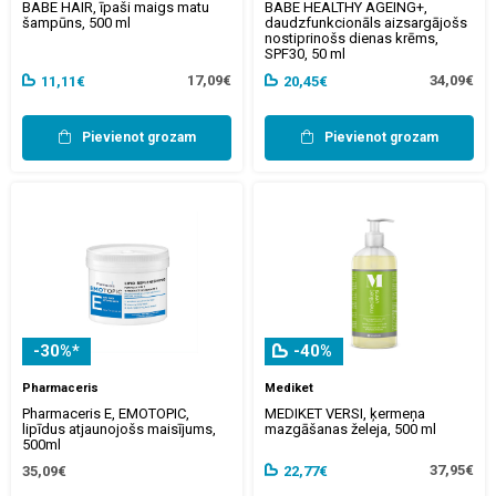
BABE HAIR, īpaši maigs matu
BABE HEALTHY AGEING+,
šampūns, 500 ml
daudzfunkcionāls aizsargājošs
nostiprinošs dienas krēms,
SPF30, 50 ml
17,09€
34,09€
11,11€
20,45€
Pievienot grozam
Pievienot grozam
-30%*
-40%
Pharmaceris
Mediket
Pharmaceris E, EMOTOPIC,
MEDIKET VERSI, ķermeņa
lipīdus atjaunojošs maisījums,
mazgāšanas želeja, 500 ml
500ml
37,95€
35,09€
22,77€