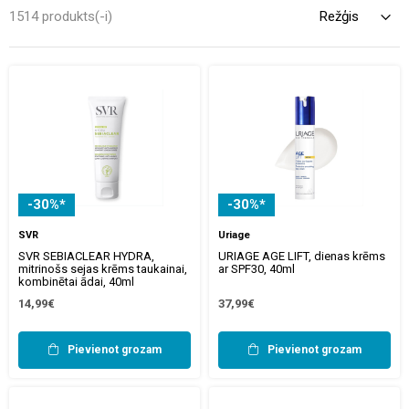
1514 produkts(-i)
-30%*
-30%*
SVR
Uriage
SVR SEBIACLEAR HYDRA,
URIAGE AGE LIFT, dienas krēms
mitrinošs sejas krēms taukainai,
ar SPF30, 40ml
kombinētai ādai, 40ml
14,99€
37,99€
Pievienot grozam
Pievienot grozam