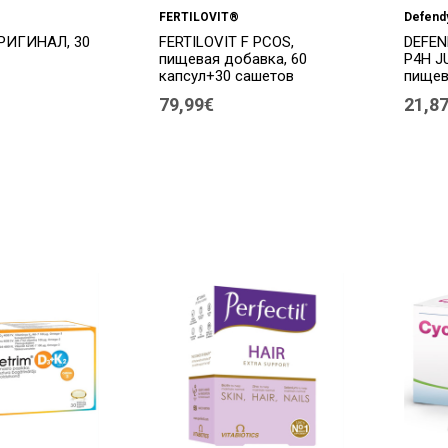
FERTILOVIT®
Defend
РИГИНАЛ, 30
FERTILOVIT F PCOS,
DEFEN
пищевая добавка, 60
P4H J
капсул+30 сашетов
пищев
79,99€
21,8