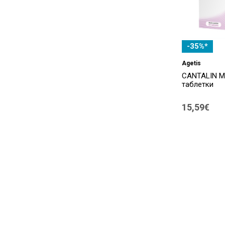
HarmoniZAN
(1)
Healthilife
(3)
Hematogenas
(3)
-35%*
Herbapol
(1)
Agetis
CANTALIN M
Herbitassin
(2)
таблетки
Hipocrat
(6)
15,59€
Hubner
(2)
Humer
(8)
Iconfit
(1)
Immunace
(2)
Immunohot
(1)
Imunit
(1)
Imunital
(1)