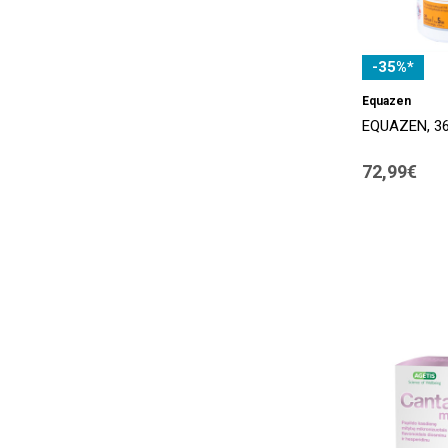
Fisherman's Friend
(2)
-35%*
Formula Vitale
(1)
Equazen
Gastrotuss
(1)
EQUAZEN, 36
Gerimax
(2)
72,99€
Glofix
(1)
GoImmune
(1)
Gollo
(2)
Greenify
(4)
Grinovita
(1)
Grožvita
(3)
Hair Care Panda
(5)
Hankintatukku
(2)