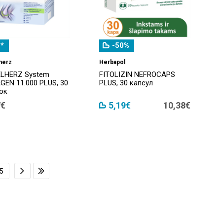
*
-50%
herz
Herbapol
LHERZ System
FITOLIZIN NEFROCAPS
GEN 11.000 PLUS, 30
PLUS, 30 капсул
ок
7€
5,19€
10,38€
5