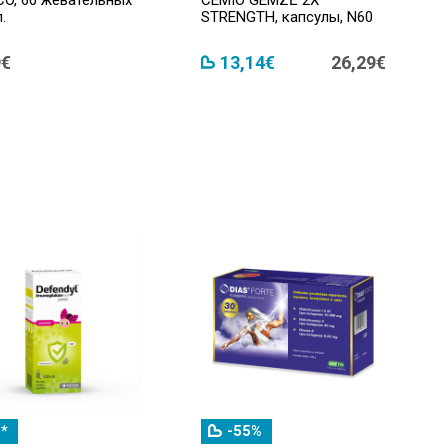
.
STRENGTH, капсулы, N60
9€
13,14€
26,29€
*
-55%