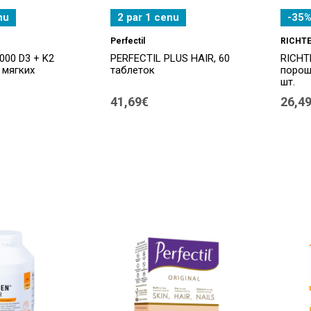
nu
2 par 1 cenu
-35%
Perfectil
RICHT
000 D3 + K2
PERFECTIL PLUS HAIR, 60
RICHT
 мягких
таблеток
порош
шт.
41,69€
26,4