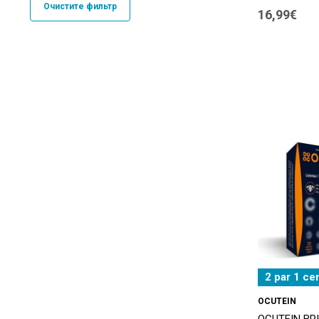
Очистите фильтр
16,99€
Aptiekas
(5)
Armolipid
(1)
Artilane
(2)
Atmosil
(2)
Beotebal
(1)
BEROCCA
(1)
Bertil's
(6)
BF-ESSE
(6)
BioChronoss
(2)
Biofarmacija
(29)
Bioglan
(4)
2 par 1 ce
BIO-KULT
(1)
OCUTEIN
OCUTEIN BR