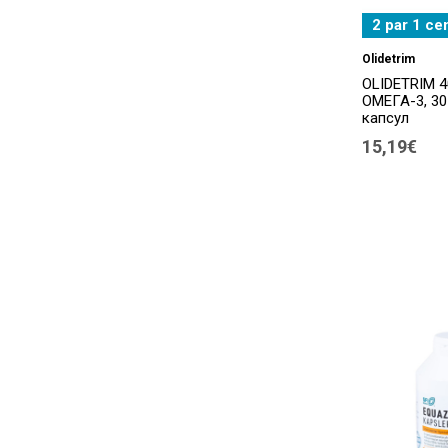
Dr. Wolz
(1)
2 par 1 ce
Ecosh
(26)
Olidetrim
OLIDETRIM 4
Epitome
(5)
ОМЕГА-3, 30
капсул
Equazen
(7)
15,19€
Esprico
(1)
ESTROMINERAL
(1)
Faringo
(1)
Faringospray
(2)
Feratin
(2)
Feroglobin
(3)
Fertilgen
(2)
FERTILOVIT®
(5)
FISHERMAN‘S FRIEND
(1)