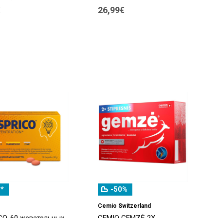
€
26,99€
*
-50%
Cemio Switzerland
CO, 60 жевательных
CEMIO GEMZĖ 2X