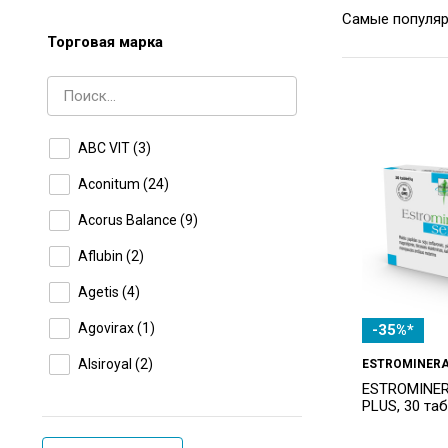
Торговая марка
ABC VIT
(3)
Aconitum
(24)
Acorus Balance
(9)
Aflubin
(2)
Agetis
(4)
Agovirax
(1)
-35%*
Alsiroyal
(2)
ESTROMINER
ESTROMINE
AMBIO
(92)
PLUS, 30 та
APOTHEKE
(4)