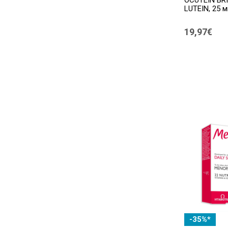
BIOPILLS
(1)
LUTEIN, 25 м
Biorga
(1)
19,97€
Biorythm
(6)
BioSil
(2)
BLUEIRON
(1)
Boncel
(1)
BrainoZAN
(1)
Bronchonorm
(1)
Cardioace
(2)
CardioM
(1)
Cemio Switzerland
(1)
Claricycle
(1)
-35%*
Clavin
(1)