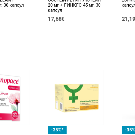
г, 30 капсул
20 мг + ГИНКГО 45 мг, 30
капсул
капсул
17,68€
21,1
-35%*
-35%