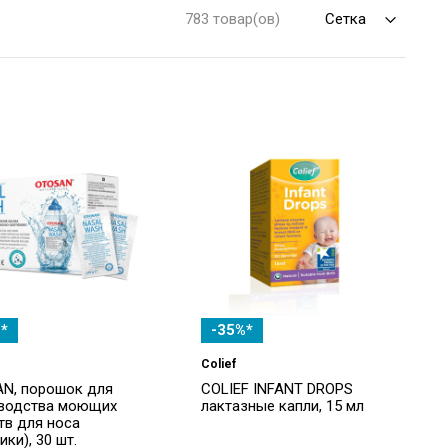
783 товар(ов)
*
-35%*
Colief
N, порошок для
COLIEF INFANT DROPS
водства моющих
лактазные капли, 15 мл
тв для носа
ики), 30 шт.