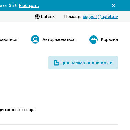
 от 35 €:
Выбирать
Latviski
Помощь
support@aptelia.lv
равиться
Авторизоваться
Корзина
Программа лояльности
динаковых товара.