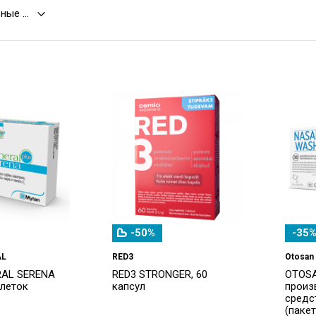
-50%
-35%
AL
RED3
Otosan
RAL SERENA
RED3 STRONGER, 60
OTOSA
блеток
капсул
произ
средс
(пакет