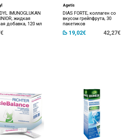
yl
Agetis
DYL IMUNOGLUKAN
DIAS FORTE, коллаген со
UNIOR, жидкая
вкусом грейпфрута, 30
ая добавка, 120 мл
пакетиков
7€
19,02€
42,27€