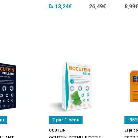
13,24€
26,49€
8,99
nu
2 par 1 cenu
-35%
OCUTEIN
Esprico
ILLANT
OCUTEIN РЕТИН ЛЮТЕИН
ESPRI