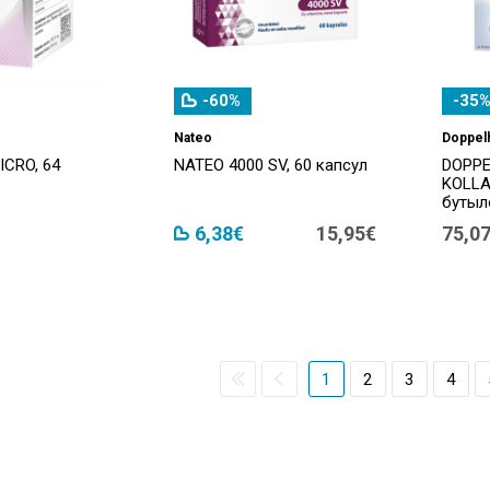
-60%
-35%
Nateo
Doppel
ICRO, 64
NATEO 4000 SV, 60 капсул
DOPPE
KOLLA
бутыл
6,38€
15,95€
75,0
1
2
3
4