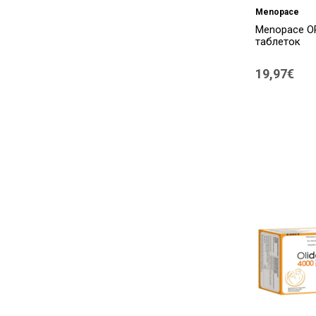
Menopace
CleColon
(1)
Menopace О
таблеток
Colief
(1)
Compliflora
(8)
19,97€
Cosinus
(1)
Cumlaude
(2)
CURESUPPORT
(3)
Defendyl
(5)
Diabetiker Vitamine
(1)
Doppelherz
(26)
Dr. Ohhira
(5)
Dr. Sheffler
(1)
Dr. Theiss
(6)