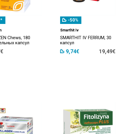
*
-50%
n
Smarthit Iv
EN Chews, 180
SMARTHIT IV FERRUM, 30
ельных капсул
капсул
7€
9,74€
19,49€