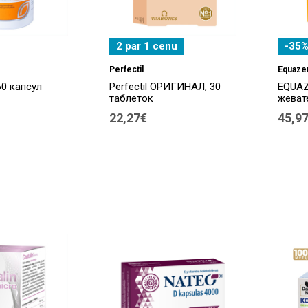
2 par 1 cenu
-35%
Perfectil
Equaze
0 капсул
Perfectil ОРИГИНАЛ, 30
EQUAZ
таблеток
жеват
22,27€
45,9