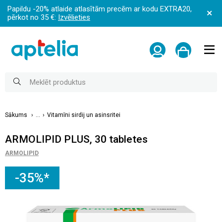
Papildu -20% atlaide atlasītām precēm ar kodu EXTRA20,
pērkot no 35 €:
Izvēlieties
Sākums
...
Vitamīni sirdij un asinsritei
ARMOLIPID PLUS, 30 tabletes
ARMOLIPID
-35%*