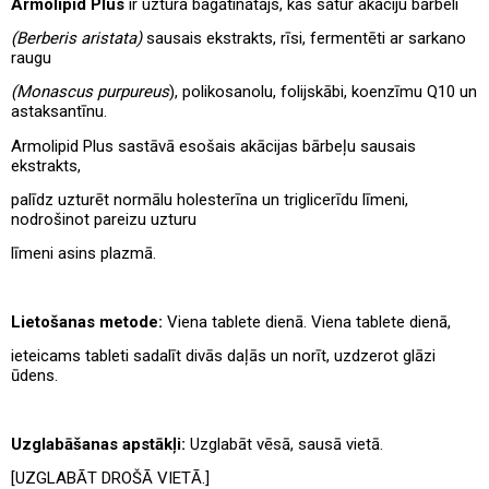
Armolipid Plus
ir uztura bagātinātājs, kas satur akāciju bārbeli
(Berberis aristata)
sausais ekstrakts, rīsi, fermentēti ar sarkano
raugu
(Monascus purpureus
), polikosanolu, folijskābi, koenzīmu Q10 un
astaksantīnu.
Armolipid Plus sastāvā esošais akācijas bārbeļu sausais
ekstrakts,
palīdz uzturēt normālu holesterīna un triglicerīdu līmeni,
nodrošinot pareizu uzturu
līmeni asins plazmā.
Lietošanas metode:
Viena tablete dienā. Viena tablete dienā,
ieteicams tableti sadalīt divās daļās un norīt, uzdzerot glāzi
ūdens.
Uzglabāšanas apstākļi:
Uzglabāt vēsā, sausā vietā.
[UZGLABĀT DROŠĀ VIETĀ.]