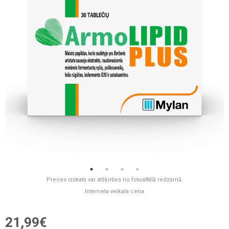
Preces izskats var atšķirties no fotoattēlā redzamā.
Interneta veikala cena
21,99€