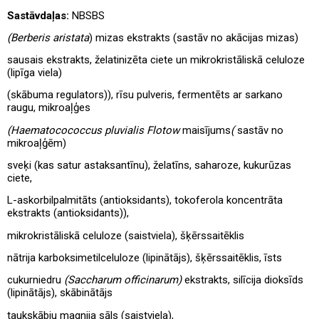
Sastāvdaļas:
NBSBS
(Berberis aristata
) mizas ekstrakts (sastāv no akācijas mizas)
sausais ekstrakts, želatinizēta ciete un mikrokristāliskā celuloze
(lipīga viela)
(skābuma regulators)), rīsu pulveris, fermentēts ar sarkano
raugu, mikroaļģes
(Haematocococcus pluvialis Flotow
maisījums
(
sastāv no
mikroaļģēm)
sveķi (kas satur astaksantīnu), želatīns, saharoze, kukurūzas
ciete,
L-askorbilpalmitāts (antioksidants), tokoferola koncentrāta
ekstrakts (antioksidants)),
mikrokristāliskā celuloze (saistviela), šķērssaitēklis
nātrija karboksimetilceluloze (lipinātājs), šķērssaitēklis, īsts
cukurniedru
(Saccharum officinarum)
ekstrakts, silīcija dioksīds
(lipinātājs), skābinātājs
taukskābju magnija sāls (saistviela),