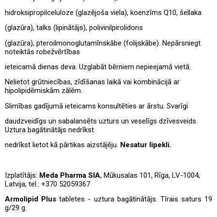
hidroksipropilceluloze (glazējoša viela), koenzīms Q10, šellaka
(glazūra), talks (lipinātājs), polivinilpirolidons
(glazūra), pteroilmonoglutamīnskābe (folijskābe). Nepārsniegt
noteiktās robežvērtības
ieteicamā dienas deva. Uzglabāt bērniem nepieejamā vietā.
Nelietot grūtniecības, zīdīšanas laikā vai kombinācijā ar
hipolipidēmiskām zālēm.
Slimības gadījumā ieteicams konsultēties ar ārstu. Svarīgi
daudzveidīgs un sabalansēts uzturs un veselīgs dzīvesveids.
Uztura bagātinātājs nedrīkst
nedrīkst lietot kā pārtikas aizstājēju.
Nesatur lipekli.
Izplatītājs:
Meda Pharma SIA
, Mūkusalas 101, Rīga, LV-1004,
Latvija, tel.: +370 52059367
Armolipid Plus
tabletes - uztura bagātinātājs. Tīrais saturs 19
g/29 g.