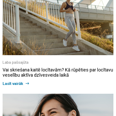
Laba pašsajūta
Vai skriešana kaitē locītavām? Kā rūpēties par locītavu
veselību aktīva dzīvesveida laikā
Lasīt vairāk