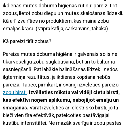
ikdienas mutes dobuma higiēnas rutīnu: pareizi tīrīt
zobus, lietot zobu diegu un mutes skalošanas līdzekli.
Kā arī izvairīties no produktiem, kas maina zobu
emaljas krāsu (stipra kafija, sarkanvīns, tabaka)
.
Kā pareizi tīrīt zobus?
Pareiza mutes dobuma higiēna ir galvenais solis ne
tikai veselīgu zobu saglabāšanā, bet arī to baltuma
sasniegšanā. Pat labākie balināšanas līdzekļi nedos
ilgtermiņa rezultātus, ja ikdienas kopšana nebūs
pareiza. Tāpēc, pirmkārt, ir svarīgi izvēlēties pareizo
zobu birsti
.
Izvēlieties mīkstu vai vidēji cietu birsti,
kas efektīvi noņem aplikumu, nebojājot emalju un
smaganas.
Varat izvēlēties arī elektrisko birsti, jo tā
bieži vien tīra efektīvāk, pateicoties pastāvīgajai
kustību intensitātei. Ne mazāk svarīga ir zobu pastas