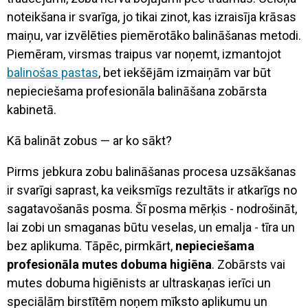
noteikšana ir svarīga, jo tikai zinot, kas izraisīja krāsas
maiņu, var izvēlēties piemērotāko balināšanas metodi.
Piemēram, virsmas traipus var noņemt, izmantojot
balinošas pastas
, bet iekšējām izmaiņām var būt
nepieciešama profesionāla balināšana zobārsta
kabinetā.
Kā balināt zobus — ar ko sākt?
Pirms jebkura zobu balināšanas procesa uzsākšanas
ir svarīgi saprast, ka veiksmīgs rezultāts ir atkarīgs no
sagatavošanās posma. Šī posma mērķis - nodrošināt,
lai zobi un smaganas būtu veselas, un emalja - tīra un
bez aplikuma. Tāpēc, pirmkārt,
nepieciešama
profesionāla mutes dobuma higiēna
. Zobārsts vai
mutes dobuma higiēnists ar ultraskaņas ierīci un
speciālām birstītēm noņem mīksto aplikumu un