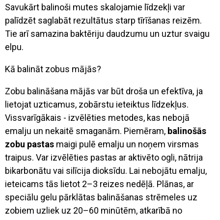
Savukārt balinoši mutes skalojamie līdzekļi var
palīdzēt saglabāt rezultātus starp tīrīšanas reizēm.
Tie arī samazina baktēriju daudzumu un uztur svaigu
elpu.
Kā balināt zobus mājās?
Zobu balināšana mājās var būt droša un efektīva, ja
lietojat uzticamus, zobārstu ieteiktus līdzekļus.
Vissvarīgākais - izvēlēties metodes, kas nebojā
emalju un nekaitē smaganām. Piemēram,
balinošās
zobu pastas
maigi pulē emalju un noņem virsmas
traipus. Var izvēlēties pastas ar aktivēto ogli, nātrija
bikarbonātu vai silīcija dioksīdu. Lai nebojātu emalju,
ieteicams tās lietot 2–3 reizes nedēļā. Plānas, ar
speciālu gelu pārklātas
balināšanas strēmeles
uz
zobiem uzliek uz 20–60 minūtēm, atkarībā no