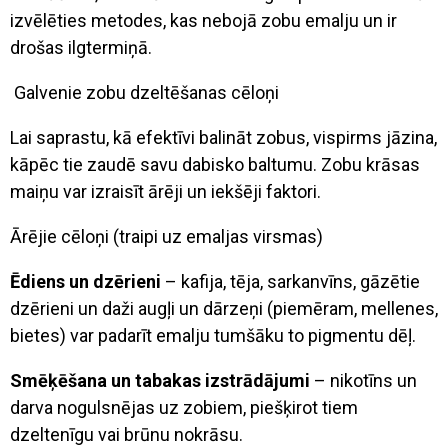
izvēlēties metodes, kas nebojā zobu emalju un ir
drošas ilgtermiņā.
Galvenie zobu dzeltēšanas cēloņi
Lai saprastu, kā efektīvi balināt zobus, vispirms jāzina,
kāpēc tie zaudē savu dabisko baltumu. Zobu krāsas
maiņu var izraisīt ārēji un iekšēji faktori.
Ārējie cēloņi (traipi uz emaljas virsmas)
Ēdiens un dzērieni
– kafija, tēja, sarkanvīns, gāzētie
dzērieni un daži augļi un dārzeņi (piemēram, mellenes,
bietes) var padarīt emalju tumšāku to pigmentu dēļ.
Smēķēšana un tabakas izstrādājumi
– nikotīns un
darva nogulsnējas uz zobiem, piešķirot tiem
dzeltenīgu vai brūnu nokrāsu.