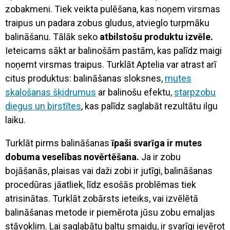
zobakmeni. Tiek veikta pulēšana, kas noņem virsmas
traipus un padara zobus gludus, atvieglo turpmāku
balināšanu. Tālāk seko
atbilstošu produktu izvēle.
Ieteicams sākt ar balinošām pastām, kas palīdz maigi
noņemt virsmas traipus. Turklāt Aptelia var atrast arī
citus produktus: balināšanas sloksnes,
mutes
skalošanas šķidrumus
ar balinošu efektu,
starpzobu
diegus un birstītes
, kas palīdz saglabāt rezultātu ilgu
laiku.
Turklāt pirms balināšanas
īpaši svarīga ir mutes
dobuma veselības novērtēšana.
Ja ir zobu
bojāšanās, plaisas vai daži zobi ir jutīgi, balināšanas
procedūras jāatliek, līdz esošās problēmas tiek
atrisinātas. Turklāt zobārsts ieteiks, vai izvēlētā
balināšanas metode ir piemērota jūsu zobu emaljas
stāvoklim. Lai saglabātu baltu smaidu, ir svarīgi ievērot