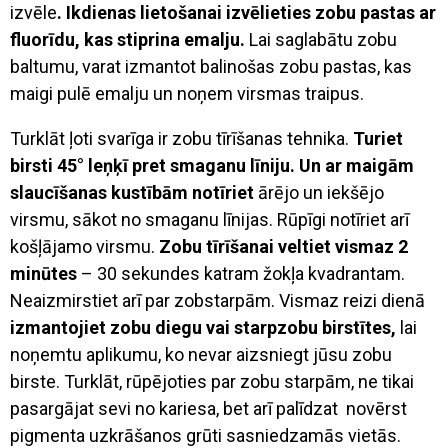
izvēle
. Ikdienas lietošanai izvēlieties zobu pastas ar
fluorīdu, kas stiprina emalju.
Lai saglabātu zobu
baltumu, varat izmantot balinošas zobu pastas, kas
maigi pulē emalju un noņem virsmas traipus.
Turklāt ļoti svarīga ir zobu tīrīšanas tehnika.
Turiet
birsti 45° leņķī pret smaganu līniju. Un ar maigām
slaucīšanas kustībām notīriet
ārējo un iekšējo
virsmu, sākot no smaganu līnijas. Rūpīgi notīriet arī
košļājamo virsmu.
Zobu tīrīšanai veltiet vismaz 2
minūtes
– 30 sekundes katram žokļa kvadrantam.
Neaizmirstiet arī par zobstarpām. Vismaz reizi dienā
izmantojiet zobu diegu vai starpzobu birstītes,
lai
noņemtu aplikumu, ko nevar aizsniegt jūsu zobu
birste. Turklāt, rūpējoties par zobu starpām, ne tikai
pasargājat sevi no kariesa, bet arī palīdzat novērst
pigmenta uzkrāšanos grūti sasniedzamās vietās.