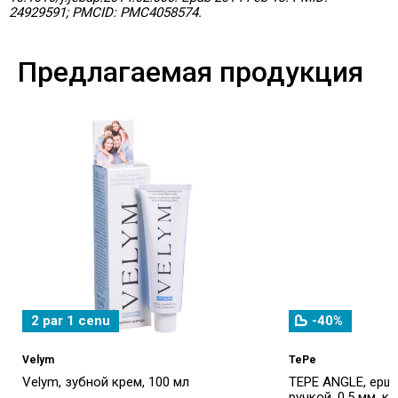
24929591; PMCID: PMC4058574.
Предлагаемая продукция
2 par 1 cenu
-40%
Velym
TePe
Velym, зубной крем, 100 мл
TEPE ANGLE, ерш
ручкой, 0,5 мм, кр