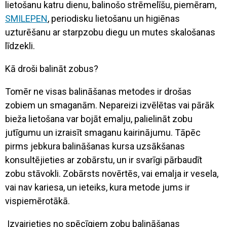
lietošanu katru dienu, balinošo strēmelīšu, piemēram,
SMILEPEN
, periodisku lietošanu un higiēnas
uzturēšanu ar starpzobu diegu un mutes skalošanas
līdzekli.
Kā droši balināt zobus?
Tomēr ne visas balināšanas metodes ir drošas
zobiem un smaganām. Nepareizi izvēlētas vai pārāk
bieža lietošana var bojāt emalju, palielināt zobu
jutīgumu un izraisīt smaganu kairinājumu. Tāpēc
pirms jebkura balināšanas kursa uzsākšanas
konsultējieties ar zobārstu, un ir svarīgi pārbaudīt
zobu stāvokli. Zobārsts novērtēs, vai emalja ir vesela,
vai nav kariesa, un ieteiks, kura metode jums ir
vispiemērotākā.
Izvairieties no spēcīgiem zobu balināšanas