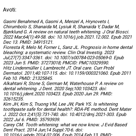
Avoti:
Gasmi Benahmed A, Gasmi A, Menzel A, Hrynovets I,
Chirumbolo S, Shanaida M, Lysiuk R, Shanaida Y, Dadar M,
Bjørklund G. A review on natural teeth whitening. J Oral Biosci.
2022 Mar;64(1):49-58. doi: 10.1016/j.job.2021.12.002. Epub 2021
Dec 13. PMID: 34915121.
Fioresta R, Melo M, Forner L, Sanz JL. Prognosis in home dental
bleaching: a systematic review. Clin Oral Investig. 2023
Jul;27(7):3347-3361. doi: 10.1007/s00784-023-05069-0. Epub
2023 Jun 5. PMID: 37273018; PMCID: PMC10329590.
Hitz Lindenmüller I, Lambrecht JT. Oral care. Curr Probl
Dermatol. 2011;40:107-115. doi: 10.1159/000321060. Epub 2011
Feb 10. PMID: 21325845.
Alkahtani R, Stone S, German M, Waterhouse P. A review on
dental whitening. J Dent. 2020 Sep;100:103423. doi:
10.1016/j.jdent.2020.103423. Epub 2020 Jun 29. PMID:
32615235.
Kim JH, Kim S, Truong VM, Lee JW, Park YS. Is whitening
toothpaste safe for dental health?: RDA-PE method. Dent Mater
J. 2022 Oct 2;41(5):731-740. doi: 10.4012/dmj.2021-303. Epub
2022 Jul 6. PMID: 35793939.
Carey CM. Tooth whitening: what we now know. J Evid Based
Dent Pract. 2014 Jun;14 Suppl:70-6. doi:
10.1016/j.jebdp.2014.02.006. Epub 2014 Feb 13. PMID: