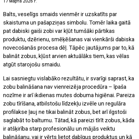
17 марта 2026 г.
Balts, veselīgs smaids vienmēr ir uzskatīts par
skaistuma un pašapziņas simbolu. Tomēr laika gaitā
pat dabiski gaiši zobi var kļūt tumšāki pārtikas
produktu, dzērienu, smēķēšanas vai vienkārši dabiska
novecošanās procesa dēļ. Tāpēc jautājums par to, kā
balināt zobus, kļūst arvien aktuālāks tiem, kas vēlas
atgūt starojošu smaidu.
Lai sasniegtu vislabāko rezultātu, ir svarīgi saprast, ka
zobu balināšana nav vienreizēja procedūra – īpaša
nozīme ir arī ikdienas mutes dobuma higiēnai. Pareiza
zobu tīrīšana, atbilstošu līdzekļu izvēle un regulāra
profilakse ļauj ne tikai balināt zobus, bet arī ilgstoši
saglabāt to baltumu. Tātad, kā pareizi tīrīt zobus, kāda
ir atšķirība starp profesionālu un mājās veiktu
balināšanu, vai ir vērts lietot dabīgus produktus un kā