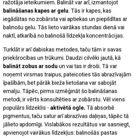
ražotāja ieteikumiem. Balināt var arī, izmantojot
balināšanas kapes ar gelu
. Tās ir kapes, kas
iegādātas no zobārsta vai aptiekas un piepildītas ar
balinošu gelu. Tās lieto vairākas stundas dienā vai
naktī, atkarībā no balinošā līdzekļa koncentrācijas.
Turklāt ir arī dabiskas metodes, taču tām ir savas
priekšrocības un trūkumi. Daudzi cilvēki jautā, kā
balināt zobus ar sodu
un vai tas ir droši. Tā var
noņemt virsmas traipus, pateicoties tās abrazīvajām
īpašībām, bet pārāk bieža lietošana var sabojāt
emalju. Tāpēc, pirms izmēģināt šo balināšanas
metodi, ir vērts konsultēties ar zobārstu. Vēl viens
populārs līdzeklis -
aktivētā ogle.
Tā absorbē
pigmentus, taču satur arī abrazīvas daļiņas, tāpēc tā
jālieto apdomīgi. Vislabākos rezultātus var sasniegt,
apvienojot vairākus līdzekļus: balinošās pastas