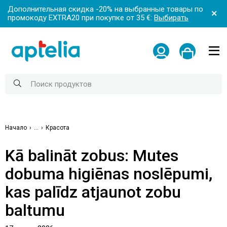
Дополнительная скидка -20% на выбранные товары по
промокоду EXTRA20 при покупке от 35 €:
Выбирать
Начало
...
Красота
Kā balināt zobus: Mutes
dobuma higiēnas noslēpumi,
kas palīdz atjaunot zobu
baltumu