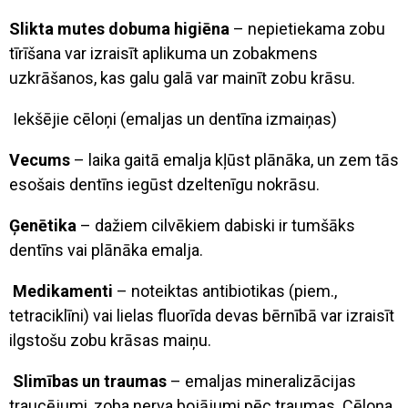
Slikta mutes dobuma higiēna
– nepietiekama zobu
tīrīšana var izraisīt aplikuma un zobakmens
uzkrāšanos, kas galu galā var mainīt zobu krāsu.
Iekšējie cēloņi (emaljas un dentīna izmaiņas)
Vecums
– laika gaitā emalja kļūst plānāka, un zem tās
esošais dentīns iegūst dzeltenīgu nokrāsu.
Ģenētika
– dažiem cilvēkiem dabiski ir tumšāks
dentīns vai plānāka emalja.
Medikamenti
– noteiktas antibiotikas (piem.,
tetraciklīni) vai lielas fluorīda devas bērnībā var izraisīt
ilgstošu zobu krāsas maiņu.
Slimības un traumas
– emaljas mineralizācijas
traucējumi, zoba nerva bojājumi pēc traumas. Cēloņa