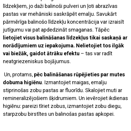
līdzekļiem, jo
daži balinoši pulveri un ļoti abrazīvas
pastas var mehāniski saskrāpēt emalju. Savukārt
pārmērīga balinošo līdzekļu koncentrācija var izraisīt
jutīgumu vai pat apdedzināt smaganas. Tāpēc
lietojiet visus balināšanas līdzekļus tikai saskaņā ar
norādījumiem uz iepakojuma.
Nelietojiet tos ilgāk
vai biežāk, gaidot ātrāku efektu
– tas var radīt
neatgriezeniskus bojājumus.
Un, protams,
pēc balināšanas rūpējieties par mutes
dobuma higiēnu
. Izmantojiet maigas, emalju
stiprinošas zobu pastas ar fluorīdu. Skalojiet muti ar
remineralizējošiem šķidrumiem. Un ievērojiet ikdienas
higiēnu: pareizi tīriet zobus, izmantojiet zobu diegu,
starpzobu birstītes un balinošas pastas apkopei.