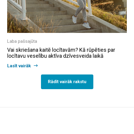
Laba pašsajūta
Vai skriešana kaitē locītavām? Kā rūpēties par
locītavu veselību aktīva dzīvesveida laikā
Lasīt vairāk
Rādīt vairāk rakstu