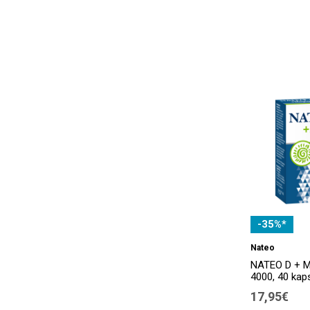
-35%*
Nateo
NATEO D + M
4000, 40 kap
17,95€