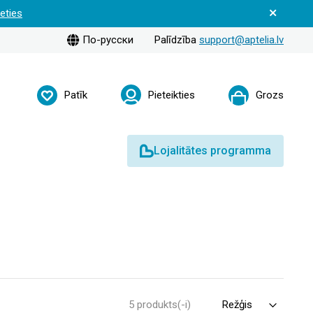
ieties
По-русски
Palīdzība
support@aptelia.lv
Patīk
Pieteikties
Grozs
Lojalitātes programma
5 produkts(-i)