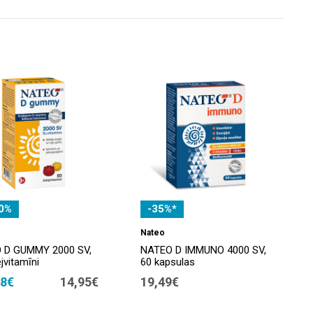
0%
-35%*
Nateo
 D GUMMY 2000 SV,
NATEO D IMMUNO 4000 SV,
jvitamīni
60 kapsulas
48€
14,95€
19,49€