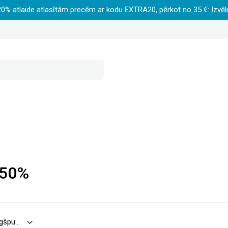
20% atlaide atlasītām precēm ar kodu EXTRA20, pērkot no 35 €:
Izvēl
-50%