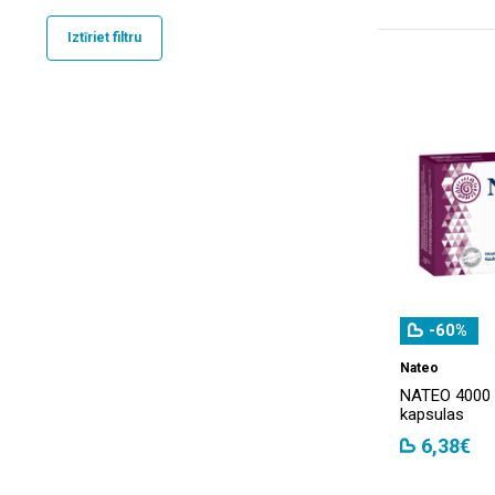
Iztīriet filtru
-60%
Nateo
NATEO 4000 
kapsulas
6,38€