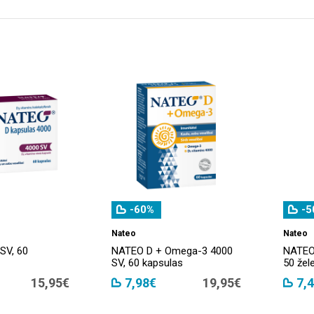
-60%
-5
Nateo
Nateo
SV, 60
NATEO D + Omega-3 4000
NATEO
SV, 60 kapsulas
50 žele
15,95€
7,98€
19,95€
7,