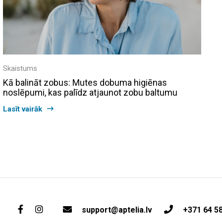
Skaistums
Kā balināt zobus: Mutes dobuma higiēnas
noslēpumi, kas palīdz atjaunot zobu baltumu
Lasīt vairāk
support@aptelia.lv
+371 64 5