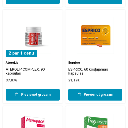
2 par 1 cenu
AteroLip
Esprico
ATEROLIP COMPLEX, 90
ESPRICO, 60 košļājamās
kapsulas
kapsulas
37,07€
21,19€
Pievienot grozam
Pievienot grozam