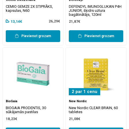
CEMIO GEMZE 2X STIPRĀKS,
DEFENDYL IMUNOGLUKAN P4H
kapsulas, N60
JUNIOR, šķidrs uztura
bagātinātājs, 120ml
26,29€
13,14€
21,87€
Pievienot grozam
Pievienot grozam
2 par 1 cenu
BioGaia
New Nordic
BIOGAIA PRODENTIS, 30
New Nordic CLEAR BRAIN, 60
sūkājamās pastilas
tabletes
18,23€
21,08€