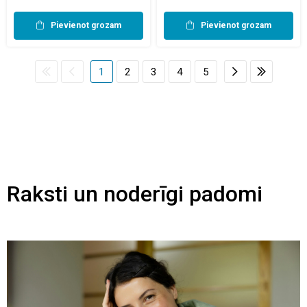
Pievienot grozam
Pievienot grozam
1
2
3
4
5
Raksti un noderīgi padomi