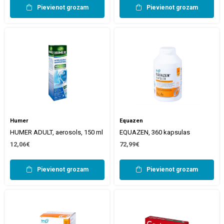
Pievienot grozam
Pievienot grozam
Humer
Equazen
HUMER ADULT, aerosols, 150 ml
EQUAZEN, 360 kapsulas
12,06€
72,99€
Pievienot grozam
Pievienot grozam