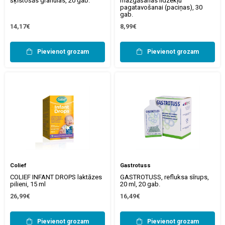
šķīstošās granulas, 20 gab.
mazgāšanas līdzekļu
pagatavošanai (paciņas), 30
gab.
14,17€
8,99€
Pievienot grozam
Pievienot grozam
Colief
Gastrotuss
COLIEF INFANT DROPS laktāzes
GASTROTUSS, refluksa sīrups,
pilieni, 15 ml
20 ml, 20 gab.
26,99€
16,49€
Pievienot grozam
Pievienot grozam