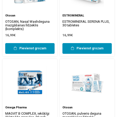
Otosan
ESTROMINERAL
OTOSAN, Nasal Washdeguna
ESTROMINERAL SERENA PLUS,
mazgāšanas līdzeklis
30 tabletes
(komplekts)
16,99€
16,99€
Pievienot grozam
Pievienot grozam
Omega Pharma
Otosan
MAGVIT B COMPLEX, iekšķīgi
OTOSAN, pulveris deguna