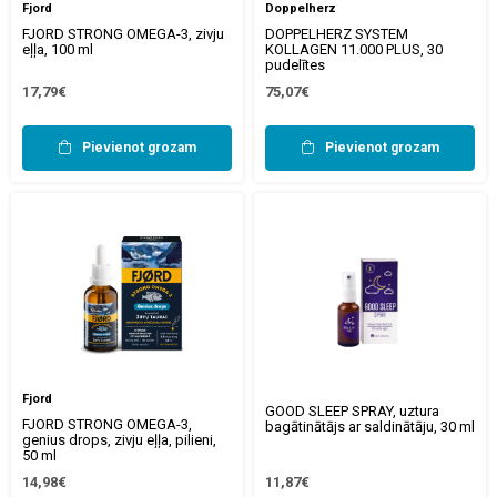
Fjord
Doppelherz
FJORD STRONG OMEGA-3, zivju
DOPPELHERZ SYSTEM
eļļa, 100 ml
KOLLAGEN 11.000 PLUS, 30
pudelītes
17,79€
75,07€
Pievienot grozam
Pievienot grozam
Fjord
GOOD SLEEP SPRAY, uztura
FJORD STRONG OMEGA-3,
bagātinātājs ar saldinātāju, 30 ml
genius drops, zivju eļļa, pilieni,
50 ml
14,98€
11,87€