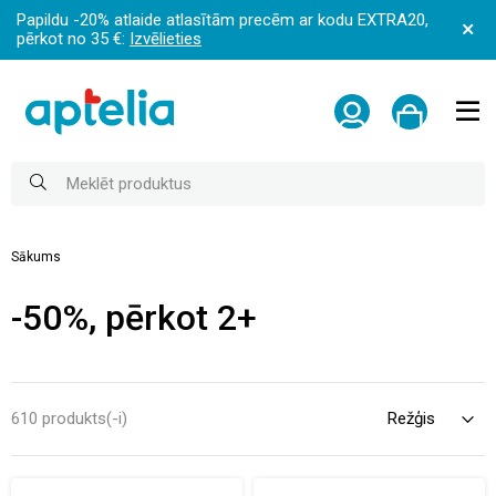
Papildu -20% atlaide atlasītām precēm ar kodu EXTRA20,
pērkot no 35 €:
Izvēlieties
Sākums
-50%, pērkot 2+
610 produkts(-i)