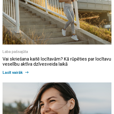
Laba pašsajūta
Vai skriešana kaitē locītavām? Kā rūpēties par locītavu
veselību aktīva dzīvesveida laikā
Lasīt vairāk