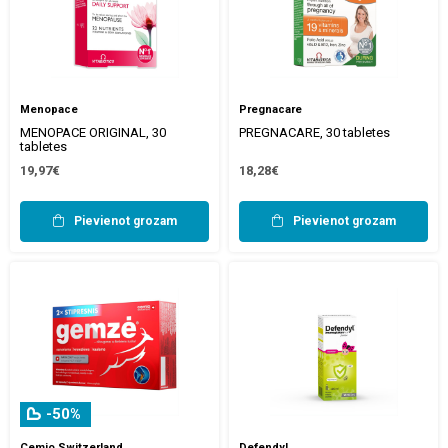
Menopace
Pregnacare
MENOPACE ORIGINAL, 30
PREGNACARE, 30 tabletes
tabletes
19,97€
18,28€
Pievienot grozam
Pievienot grozam
-50%
Cemio Switzerland
Defendyl