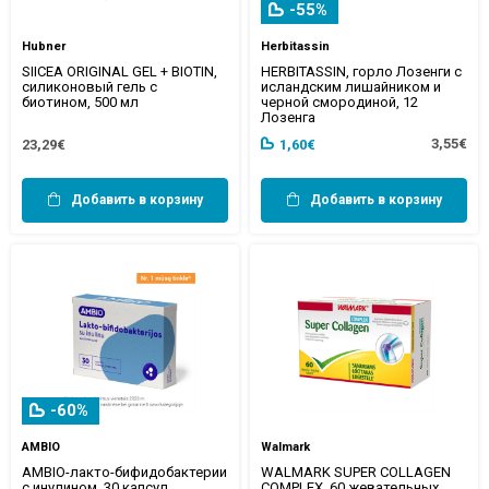
-55%
Hubner
Herbitassin
SIICEA ORIGINAL GEL + BIOTIN,
HERBITASSIN, горло Лозенги с
силиконовый гель с
исландским лишайником и
биотином, 500 мл
черной смородиной, 12
Лозенга
3,55€
23,29€
1,60€
Добавить в корзину
Добавить в корзину
-60%
AMBIO
Walmark
AMBIO-лакто-бифидобактерии
WALMARK SUPER COLLAGEN
с инулином, 30 капсул
COMPLEX, 60 жевательных