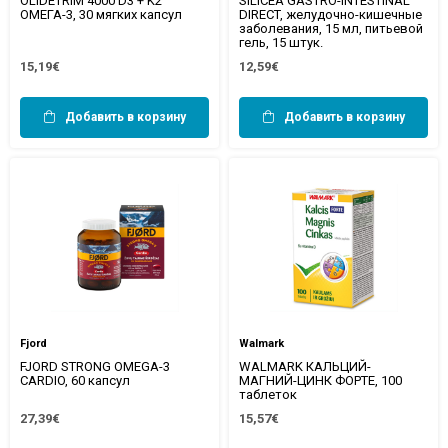
OLIDETRIM 4000 D3 + K2
SILICEA GASTRO-INTESTINAL
ОМЕГА-3, 30 мягких капсул
DIRECT, желудочно-кишечные
заболевания, 15 мл, питьевой
гель, 15 штук.
15,19€
12,59€
Добавить в корзину
Добавить в корзину
Fjord
Walmark
FJORD STRONG OMEGA-3
WALMARK КАЛЬЦИЙ-
CARDIO, 60 капсул
МАГНИЙ-ЦИНК ФОРТЕ, 100
таблеток
27,39€
15,57€