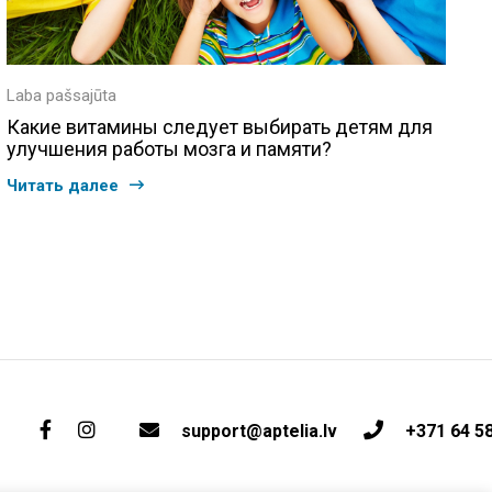
Laba pašsajūta
Какие витамины следует выбирать детям для
улучшения работы мозга и памяти?
Читать далее
support@aptelia.lv
+371 64 5