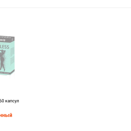
60 капсул
нный