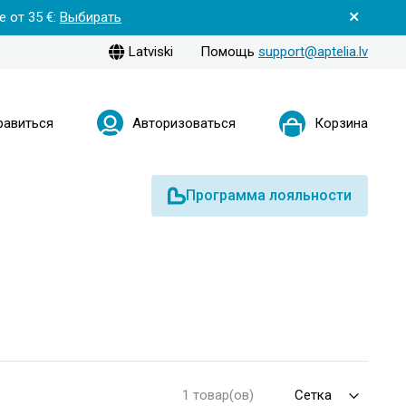
 от 35 €:
Выбирать
Latviski
Помощь
support@aptelia.lv
равиться
Авторизоваться
Корзина
Программа лояльности
1 товар(ов)