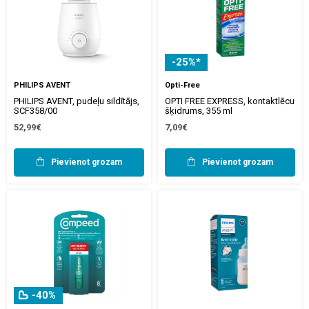
-25%*
PHILIPS AVENT
Opti-Free
PHILIPS AVENT, pudeļu sildītājs,
OPTI FREE EXPRESS, kontaktlēcu
SCF358/00
šķidrums, 355 ml
52,99€
7,09€
Pievienot grozam
Pievienot grozam
-40%