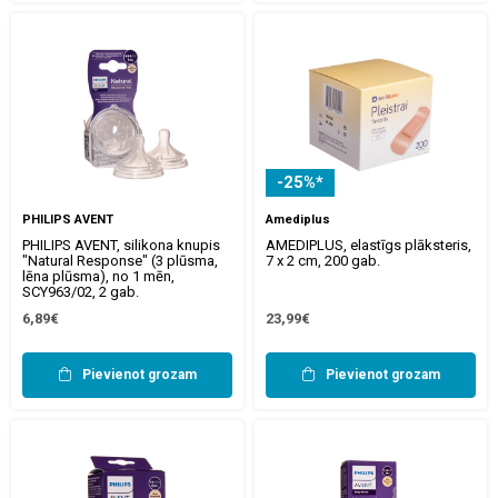
-25%*
PHILIPS AVENT
Amediplus
PHILIPS AVENT, silikona knupis
AMEDIPLUS, elastīgs plāksteris,
"Natural Response" (3 plūsma,
7 x 2 cm, 200 gab.
lēna plūsma), no 1 mēn,
SCY963/02, 2 gab.
6,89€
23,99€
Pievienot grozam
Pievienot grozam