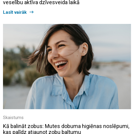
veselību aktīva dzīvesveida laikā
Lasīt vairāk
Skaistums
Kā balināt zobus: Mutes dobuma higiēnas noslēpumi,
kas palīdz atjaunot zobu baltumu