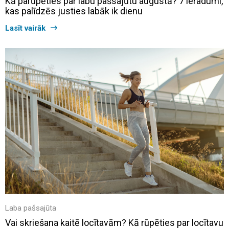
Kā parūpēties par labu pašsajūtu augustā? 7 ieradumi,
kas palīdzēs justies labāk ik dienu
Lasīt vairāk
Laba pašsajūta
Vai skriešana kaitē locītavām? Kā rūpēties par locītavu