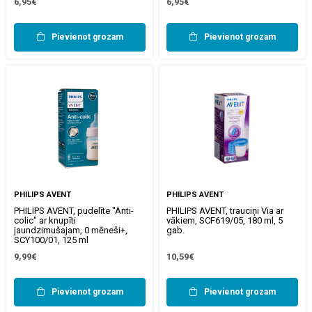
6,95€
6,95€
Pievienot grozam
Pievienot grozam
PHILIPS AVENT
PHILIPS AVENT
PHILIPS AVENT, pudelīte "Anti-
PHILIPS AVENT, trauciņi Via ar
colic" ar knupīti
vākiem, SCF619/05, 180 ml, 5
jaundzimušajam, 0 mēneši+,
gab.
SCY100/01, 125 ml
9,99€
10,59€
Pievienot grozam
Pievienot grozam