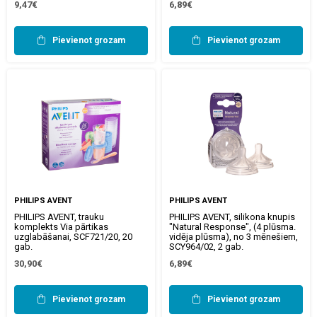
9,47€
6,89€
Pievienot grozam
Pievienot grozam
PHILIPS AVENT
PHILIPS AVENT
PHILIPS AVENT, trauku
PHILIPS AVENT, silikona knupis
komplekts Via pārtikas
"Natural Response", (4 plūsma.
uzglabāšanai, SCF721/20, 20
vidēja plūsma), no 3 mēnešiem,
gab.
SCY964/02, 2 gab.
30,90€
6,89€
Pievienot grozam
Pievienot grozam