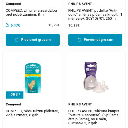
Compeed
PHILIPS AVENT
COMPEED, zīmulis- aizsardzība
PHILIPS AVENT, pudelīte "Anti-
pret nobērzumiem, 8 ml
colic" ar lēnas plūsmas knupīti, 1
mēnesis+, SCY103/01, 260 ml
10,79€
6,47€
10,19€
Pievienot grozam
Pievienot grozam
-25%*
Compeed
PHILIPS AVENT
COMPEED, pēdu tulznu plāksteri,
PHILIPS AVENT, silikona knupis
vidēja izmēra, 6 gab.
"Natural Response", (5 plūsma,
ātra plūsma), no 6 mēn,
SCY965/02, 2 gab.