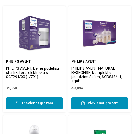
PHILIPS AVENT
PHILIPS AVENT
PHILIPS AVENT, bērnu pudelīšu
PHILIPS AVENT NATURAL
sterilizators, elektriskais,
RESPONSE, komplekts
SCF291/00 (1/791)
jaundzimušajam, SCD838/11,
1gab.
75,79€
43,99€
Pievienot grozam
Pievienot grozam