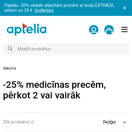
Papildu -20% atlaide atlasītām precēm ar kodu EXTRA20,
pērkot no 35 €:
Izvēlieties
Sākums
-25% medicīnas precēm,
pērkot 2 vai vairāk
206 produkts(-i)