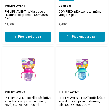
PHILIPS AVENT
Compeed
PHILIPS AVENT, stikla pudele
COMPEED, plāksteris tulznām,
"Natural Response", SCY930/01,
vidējs, 5 gab.
120 ml
11,79€
9,49€
Pievienot grozam
Pievienot grozam
PHILIPS AVENT
PHILIPS AVENT
PHILIPS AVENT, neizlīstoša krūze
PHILIPS AVENT, neizlīstoša krūze
ar silikona snīpi un rokturiem,
ar silikona snīpi un rokturiem,
rozā, SCF551/03, 200 ml
zila, SCF551/05, 200 ml