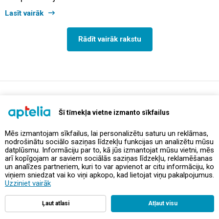
Lasīt vairāk
Rādīt vairāk rakstu
support@aptelia.lv
+371 64 588 892
Šī tīmekļa vietne izmanto sīkfailus
Mēs izmantojam sīkfailus, lai personalizētu saturu un reklāmas,
nodrošinātu sociālo saziņas līdzekļu funkcijas un analizētu mūsu
Piedāvājumi un akcijas
datplūsmu. Informāciju par to, kā jūs izmantojat mūsu vietni, mēs
arī kopīgojam ar saviem sociālās saziņas līdzekļu, reklamēšanas
un analīzes partneriem, kuri to var apvienot ar citu informāciju, ko
Kontakti
viņiem sniedzat vai ko viņi apkopo, kad lietojat viņu pakalpojumus.
Uzziniet vairāk
Noteikumi un politikas
Ļaut atlasi
Atļaut visu