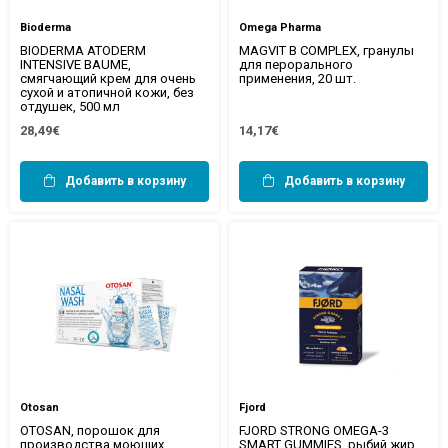
Bioderma
Omega Pharma
BIODERMA ATODERM
MAGVIT B COMPLEX, гранулы
INTENSIVE BAUME,
для перорального
смягчающий крем для очень
применения, 20 шт.
сухой и атопичной кожи, без
отдушек, 500 мл
28,49€
14,17€
Добавить в корзину
Добавить в корзину
Otosan
Fjord
OTOSAN, порошок для
FJORD STRONG OMEGA-3
производства моющих
SMART GUMMIES, рыбий жир,