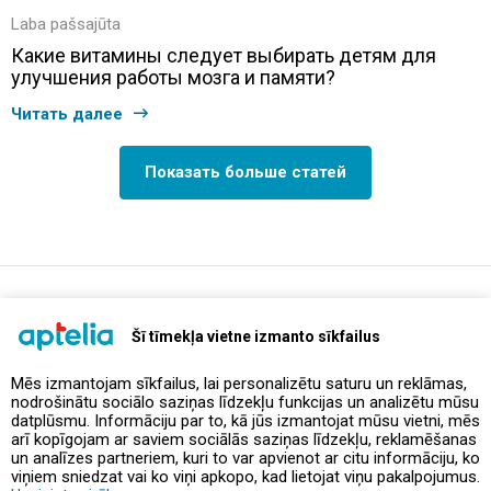
Laba pašsajūta
Какие витамины следует выбирать детям для
улучшения работы мозга и памяти?
Читать далее
Показать больше статей
support@aptelia.lv
+371 64 588 892
Šī tīmekļa vietne izmanto sīkfailus
Mēs izmantojam sīkfailus, lai personalizētu saturu un reklāmas,
nodrošinātu sociālo saziņas līdzekļu funkcijas un analizētu mūsu
Предложения и акции
datplūsmu. Informāciju par to, kā jūs izmantojat mūsu vietni, mēs
arī kopīgojam ar saviem sociālās saziņas līdzekļu, reklamēšanas
un analīzes partneriem, kuri to var apvienot ar citu informāciju, ko
Контакты
viņiem sniedzat vai ko viņi apkopo, kad lietojat viņu pakalpojumus.