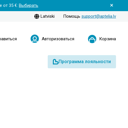
 от 35 €:
Выбирать
Latviski
Помощь
support@aptelia.lv
равиться
Авторизоваться
Корзина
Программа лояльности