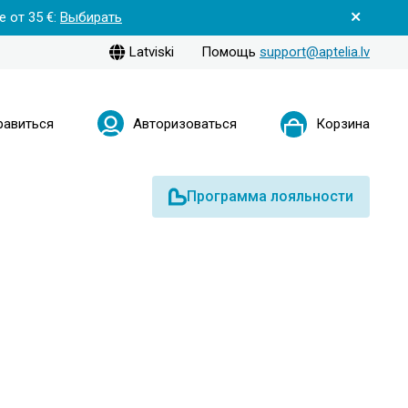
 от 35 €:
Выбирать
Latviski
Помощь
support@aptelia.lv
равиться
Авторизоваться
Корзина
Программа лояльности