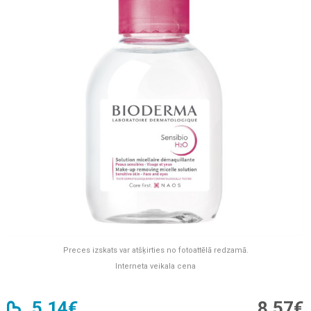
Preces izskats var atšķirties no fotoattēlā redzamā.
Interneta veikala cena
5,14€
8,57€