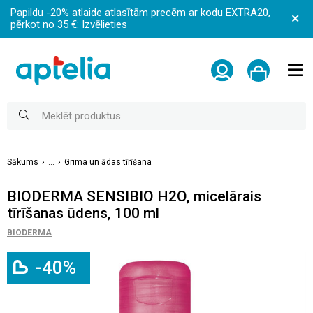
Papildu -20% atlaide atlasītām precēm ar kodu EXTRA20,
pērkot no 35 €:
Izvēlieties
Sākums
...
Grima un ādas tīrīšana
BIODERMA SENSIBIO H2O, micelārais
tīrīšanas ūdens, 100 ml
BIODERMA
-40%