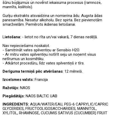
šūnu bojājumus un novērst iekaisuma procesus (ramnoze,
mannīts, ksilitols).
Gurķu ekstrakts atsvaidzina un nomierina ādu. Augsta ādas
panesamība. Nesatur alkoholu. Bez spirta. Bez pievienotām
smaržvielām. Piemērots ikdienas lietošanai.
L
ietošana:
- lietot no rīta un/vai vakarā, 7 dienas nedēļā.
Nav nepieciešams noskalot.
- Samitrināt vates spilventiņu ar Sensibio H2O.
- Ar mitru vates spilventiņu notīrīt seju un noņemt visus
netīrumus un kosmētiku.
- Atkārtot procedūru, līdz vates spilventiņš ir tīrs.
Derīguma termiņš pēc atvēršanas
: 12 mēneši.
Izcelsmes valsts:
Francija
Ražotājs:
NAOS
Piegādātājs:
NAOS BALTIC UAB
INGREDIENTS:
AQUA/WATER/EAU, PEG-6 CAPRYLIC/CAPRIC
GLYCERIDES, FRUCTOOLIGOSACCHARIDES, MANNITOL,
XYLITOL, RHAMNOSE, CUCUMIS SATIVUS (CUCUMBER) FRUIT