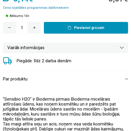
Cena lojalitātes programmas dalībniekiem
Atlikums 10+
Pievienot grozam
Vairāk informācijas
Piegāde: līdz 2 darba dienām
Par produktu
"Sensibio H2O" ir Bioderma pirmais Bioderma micelārais
attīrošais ūdens, kas noņem kosmētiku un ir paredzēts pat
jutīgākai ādai. Micelārais ūdens sastāv no micelām - īpašām
mikrodaļiņām, kuru sastāvs ir tuvs mūsu ādas šūnu bioloģijai,
tāpēc tās lieliski panes.
Tas maigi attīra seju un acis, noņem visa veida kosmētiku
(fizioloģiskais pH). Dabīgie cukuri var mazināt ādas kairinājumu,