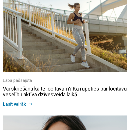
Laba pašsajūta
Vai skriešana kaitē locītavām? Kā rūpēties par locītavu
veselību aktīva dzīvesveida laikā
Lasīt vairāk