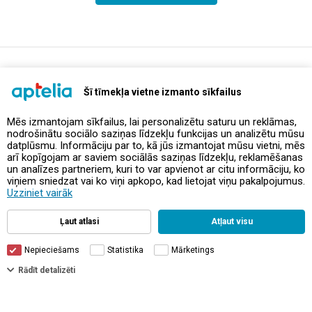
support@aptelia.lv
+371 64 588 892
Šī tīmekļa vietne izmanto sīkfailus
Mēs izmantojam sīkfailus, lai personalizētu saturu un reklāmas,
nodrošinātu sociālo saziņas līdzekļu funkcijas un analizētu mūsu
Piedāvājumi un akcijas
datplūsmu. Informāciju par to, kā jūs izmantojat mūsu vietni, mēs
arī kopīgojam ar saviem sociālās saziņas līdzekļu, reklamēšanas
un analīzes partneriem, kuri to var apvienot ar citu informāciju, ko
Kontakti
viņiem sniedzat vai ko viņi apkopo, kad lietojat viņu pakalpojumus.
Uzziniet vairāk
Noteikumi un politikas
Ļaut atlasi
Atļaut visu
Nepieciešams
Statistika
Mārketings
Rādīt detalizēti
© Aptelia