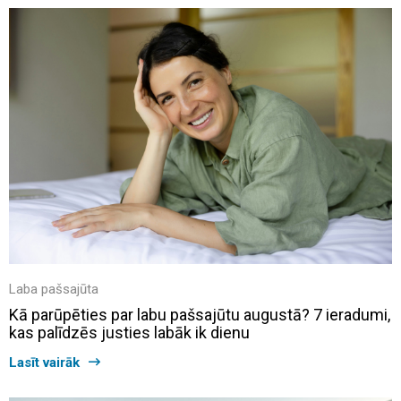
Laba pašsajūta
Kā parūpēties par labu pašsajūtu augustā? 7 ieradumi,
kas palīdzēs justies labāk ik dienu
Lasīt vairāk