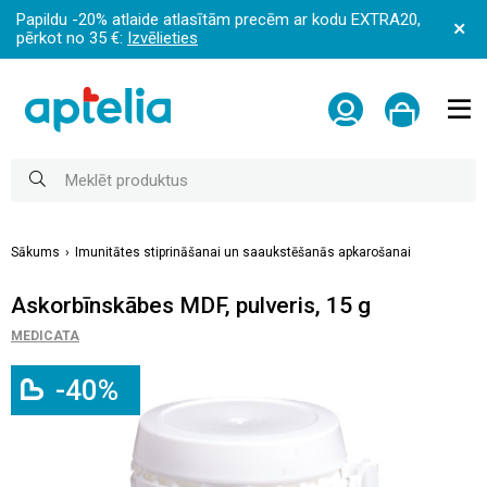
Papildu -20% atlaide atlasītām precēm ar kodu EXTRA20,
pērkot no 35 €:
Izvēlieties
Sākums
Imunitātes stiprināšanai un saaukstēšanās apkarošanai
Askorbīnskābes MDF, pulveris, 15 g
MEDICATA
-40%