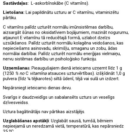
Sastāvdaļas:
L-askorbīnskābe (C vitamīns).
Lietošana:
Lai papildinātu uzturu ar C vitamīnu, vitaminizētu
pārtiku.
C vitamīns palīdz uzturēt normālu imūnsistēmas darbību,
aizsargāt šūnas no oksidatīviem bojājumiem, mazināt nogurumu,
atjaunot E vitamīnu tā reducētajā formā, uzlabot dzelzs
uzsūkšanos. Palīdz uzturēt normālu kolagēna veidošanos, kas
nepieciešams asinsvadu, skrimšļu, smaganu un zobu, ādas
normālai darbībai. Palīdz uzturēt normālu enerģijas vielmaiņu,
nervu sistēmas darbību un psiholoģisko funkciju.
Uzņemšana
a: Pieaugušajiem dienā ieteicams uzņemt līdz 1 g
(1250
% no
C
vitamīna
atsauces uzturvērtības).
izšķīdināt 1,0 g
pulvera (līdz ¼ tējkarotes) siltā ūdenī, tējā vai sulā un izdzert.
Nepārsniegt ieteicamo dienas devu.
Svarīgs ir daudzveidīgs un sabalansēts uzturs un veselīgs
dzīvesveids
s.
Uztura bagātinātājs nav pārtikas aizstājējs.
Uzglabāšanas apstākļi
: Uzglabāt sausā, tumšā, bērniem
nepieejamā un neredzamā vietā, temperatūrā, kas nepārsniedz
25 ºC.