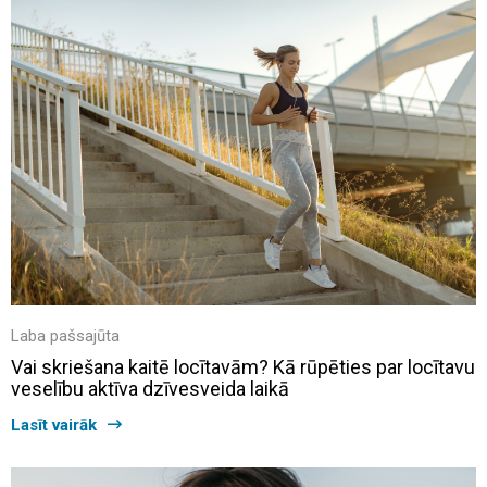
Laba pašsajūta
Vai skriešana kaitē locītavām? Kā rūpēties par locītavu
veselību aktīva dzīvesveida laikā
Lasīt vairāk