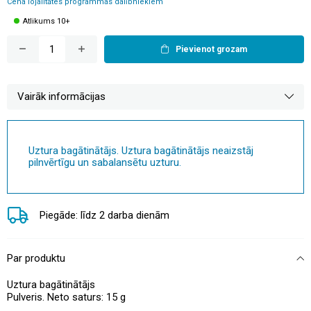
Cena lojalitātes programmas dalībniekiem
Atlikums 10+
Pievienot grozam
Vairāk informācijas
Uztura bagātinātājs. Uztura bagātinātājs neaizstāj
pilnvērtīgu un sabalansētu uzturu.
Piegāde: līdz 2 darba dienām
Par produktu
Uztura bagātinātājs
Pulveris. Neto saturs: 15 g