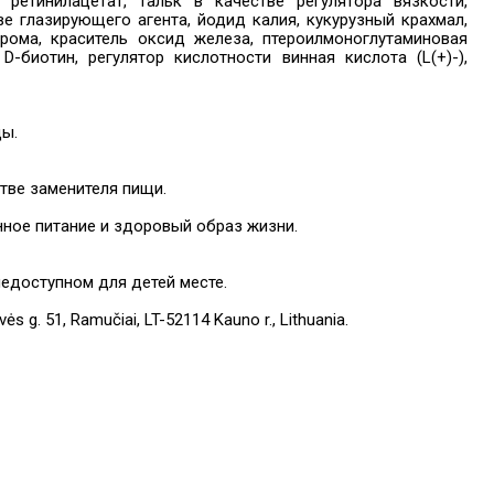
 ретинилацетат, тальк в качестве регулятора вязкости,
е глазирующего агента, йодид калия, кукурузный крахмал,
хрома, краситель оксид железа, птероилмоноглутаминовая
D-биотин, регулятор кислотности винная кислота (L(+)-),
ды.
тве заменителя пищи.
ное питание и здоровый образ жизни.
недоступном для детей месте.
 g. 51, Ramučiai, LT-52114 Kauno r., Lithuania.