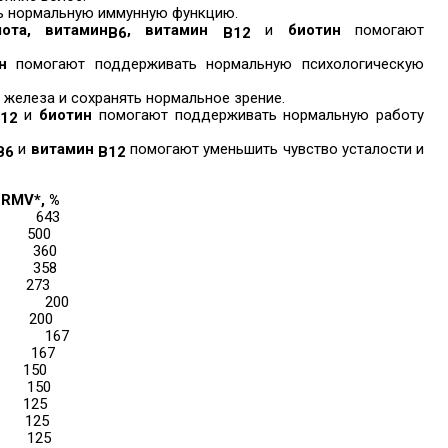
 нормальную иммунную функцию.
ота, витамин
, витамин
и
биотин
помогают
В6
В12
н
помогают поддерживать нормальную психологическую
железа и сохранять нормальное зрение.
и
биотин
помогают поддерживать нормальную работу
12
и
витамин
помогают уменьшить чувство усталости и
В6
B12
RMV*, %
643
500
360
358
273
200
200
167
167
150
150
125
125
125