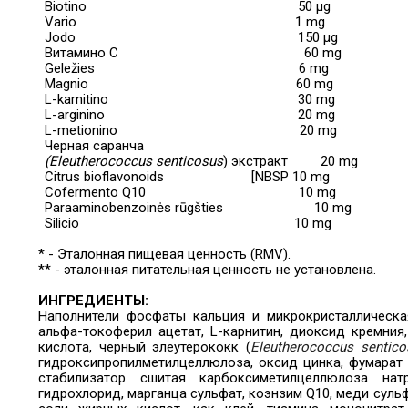
Biotino
50 μg
Vario
1 mg
Jodo
150 μg
Витамино C
60 mg
Geležies
6 mg
Magnio
60 mg
L-karnitino
30 mg
L-arginino
20 mg
L-metionino
20 mg
Черная саранча
(Eleutherococcus senticosus
) экстракт
20 mg
Citrus bioflavonoids
[NBSP
10 mg
Cofermento Q10
10 mg
Paraaminobenzoinės rūgšties
10 mg
Silicio
10 mg
* - Эталонная пищевая ценность (RMV).
**
- эталонная питательная ценность не установлена.
ИНГРЕДИЕНТЫ:
Наполнители фосфаты кальция и микрокристаллическая
альфа-токоферил ацетат, L-карнитин, диоксид кремния,
кислота, черный элеутерококк (
Eleutherococcus sentico
гидроксипропилметилцеллюлоза, оксид цинка, фумарат 
стабилизатор сшитая карбоксиметилцеллюлоза натр
гидрохлорид, марганца сульфат, коэнзим Q10, меди суль