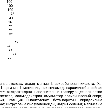
100
100
100
75
43
16
**
**
**
**
**
**
**
**
 целлюлоза, оксид магния, L-аскорбиновая кислота, DL-
 L-аргинин, L-метионин, никотинамид, парааминобензойная
sus
экстракт
корня
, наполнитель и глазирующее вещество
железа, мальтодекстрин, эмульгатор поливиниловый спирт,
ия, кальция D-пантотенат, бета-каротин, пиридоксина
фат, цитрусовые биофлавоноиды, натрия селенит, магниевые