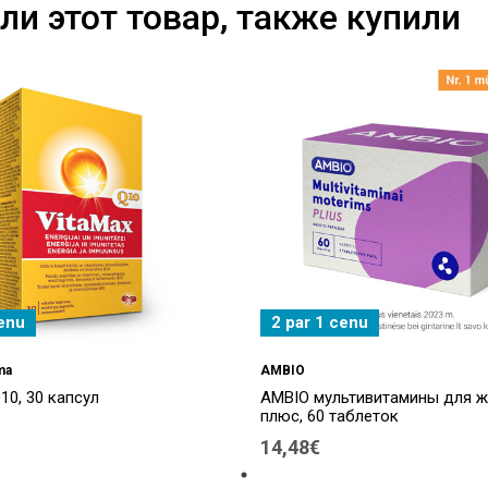
ли этот товар, также купили
cenu
2 par 1 cenu
ma
AMBIO
0, 30 капсул
AMBIO мультивитамины для 
плюс, 60 таблеток
14,48€