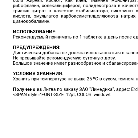
соли жирных кислот, как клей, тиамина мононитрат,
рибофлавин, холекальциферол, полидекстроза в качеств
триэтил цитрат в качестве стабилизатора, пиколинат 
кислота, эмульгатор карбоксиметилцеллюлоза натрия, 
цианокобаламин.
ИСПОЛЬЗОВАНИЕ:
Рекомендуемый
принимать по 1 таблетке в день после е
ПРЕДУПРЕЖДЕНИЯ:
Диетическая добавка не должна использоваться в качес
Не превышайте рекомендуемую суточную дозу.
Большое значение имеет разнообразное и сбалансирован
УСЛОВИЯ ХРАНЕНИЯ:
Хранить при температуре не выше 25 ºC в сухом, темном, 
Получено из
Литва по заказу ЗАО "Лимедика", адрес: Erdvės
<SPAN style="FONT-SIZE: 12pt; COLOR: windowt