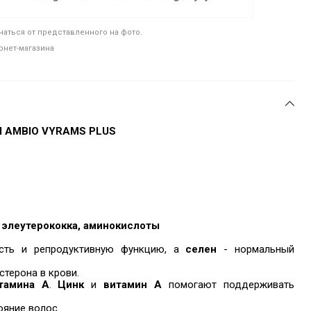
аться от представленного на фото.
рнет-магазина
AMBIO VYRAMS PLUS
 элеутерококка, аминокислоты
ость и репродуктивную функцию, а
селен
- нормальный
терона в крови.
тамина А
.
Цинк
и
витамин А
помогают поддерживать
яние волос.