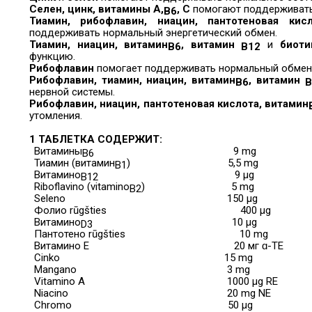
Селен, цинк, витамины А,
, С
помогают поддерживать
В6
Тиамин, рибофлавин, ниацин, пантотеновая кисл
поддерживать нормальный энергетический обмен.
Тиамин, ниацин, витамин
, витамин
и
биоти
В6
В12
функцию.
Рибофлавин
помогает поддерживать нормальный обмен 
Рибофлавин, тиамин, ниацин, витамин
, витамин
В6
В
нервной системы.
Рибофлавин, ниацин, пантотеновая кислота, витамин
утомления.
1 ТАБЛЕТКА СОДЕРЖИТ:
Витамины
9 mg
B6
Тиамин (витамин
)
5,5 mg
B1
Витамино
9 μg
B12
Riboflavino (vitamino
)
5 mg
B2
Seleno
150 μg
Фолио rūgšties
400 μg
Витамино
10 μg
D3
Пантотено rūgšties
10 mg
Витамино E
20 мг ɑ-TE
Cinko
15 mg
Mangano
3 mg
Vitamino A
1000 μg RE
Niacino
20 mg NE
Chromo
50 μg