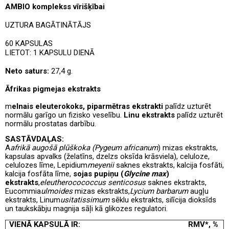
AMBIO komplekss vīrišķībai
UZTURA BAGĀTINĀTĀJS
60 KAPSULAS
LIETOT: 1 KAPSULU DIENĀ
Neto saturs:
27,4 g.
Āfrikas pigmejas ekstrakts
m
elnais eleuterokoks, piparmētras ekstrakti
palīdz uzturēt
normālu garīgo un fizisko veselību.
Linu ekstrakts
palīdz uzturēt
normālu prostatas darbību.
SASTĀVDAĻAS:
A
afrikā augošā plūškoka (Pygeum africanum
) mizas ekstrakts,
kapsulas apvalks (želatīns, dzelzs oksīda krāsviela), celuloze,
celulozes līme, Lepidium
meyenii
saknes ekstrakts, kalcija fosfāti,
kalcija fosfāta līme,
sojas pupiņu (
Glycine max
)
ekstrakts
,
eleutherocococcus
senticosus
saknes ekstrakts,
Eucommia
ulmoides
mizas ekstrakts,
Lycium barbarum
augļu
ekstrakts, Linum
usitatissimum
sēklu ekstrakts, silīcija dioksīds
un taukskābju magnija sāļi kā glikozes regulatori.
VIENĀ KAPSULĀ IR:
RMV
*
,
%