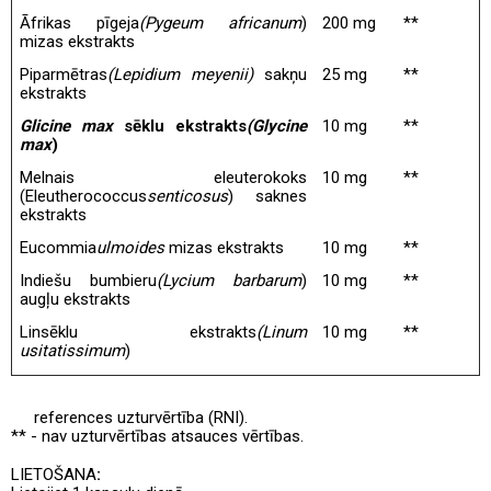
Āfrikas pīgeja
(Pygeum africanum
)
200
mg
**
mizas ekstrakts
Piparmētras
(Lepidium meyenii)
sakņu
25
mg
**
ekstrakts
Glicine max
sēklu ekstrakts
(Glycine
10
mg
**
max
)
Melnais eleuterokoks
10
mg
**
(Eleutherococcus
senticosus
) saknes
ekstrakts
Eucommia
ulmoides
mizas ekstrakts
10
mg
**
Indiešu bumbieru
(Lycium barbarum
)
10
mg
**
augļu ekstrakts
Linsēklu ekstrakts
(Linum
10
mg
**
usitatissimum
)
* -
references uzturvērtība (RNI).
** - nav uzturvērtības atsauces vērtības.
LIETOŠANA
: