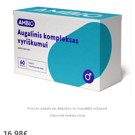
Preces izskats var atšķirties no fotoattēlā redzamā.
Interneta veikala cena
16,98€