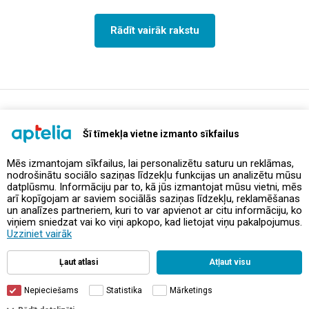
Rādīt vairāk rakstu
support@aptelia.lv
+371 64 588 892
Šī tīmekļa vietne izmanto sīkfailus
Mēs izmantojam sīkfailus, lai personalizētu saturu un reklāmas,
nodrošinātu sociālo saziņas līdzekļu funkcijas un analizētu mūsu
Piedāvājumi un akcijas
datplūsmu. Informāciju par to, kā jūs izmantojat mūsu vietni, mēs
arī kopīgojam ar saviem sociālās saziņas līdzekļu, reklamēšanas
un analīzes partneriem, kuri to var apvienot ar citu informāciju, ko
Kontakti
viņiem sniedzat vai ko viņi apkopo, kad lietojat viņu pakalpojumus.
Uzziniet vairāk
Noteikumi un politikas
Ļaut atlasi
Atļaut visu
Nepieciešams
Statistika
Mārketings