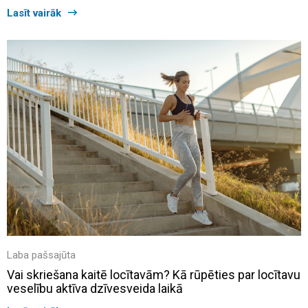
Lasīt vairāk
Laba pašsajūta
Vai skriešana kaitē locītavām? Kā rūpēties par locītavu
veselību aktīva dzīvesveida laikā