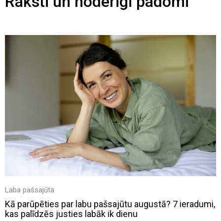
Raksti un noderīgi padomi
Laba pašsajūta
Kā parūpēties par labu pašsajūtu augustā? 7 ieradumi,
kas palīdzēs justies labāk ik dienu