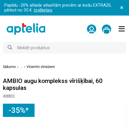
Papildu -20% atlaide atlasītām precēm ar kodu EXTRA20,
pērkot no 35 €:
Izvēlieties
Sākums
...
Vitamīni vīriešiem
AMBIO augu komplekss vīrišķībai, 60
kapsulas
AMBIO
-35%*