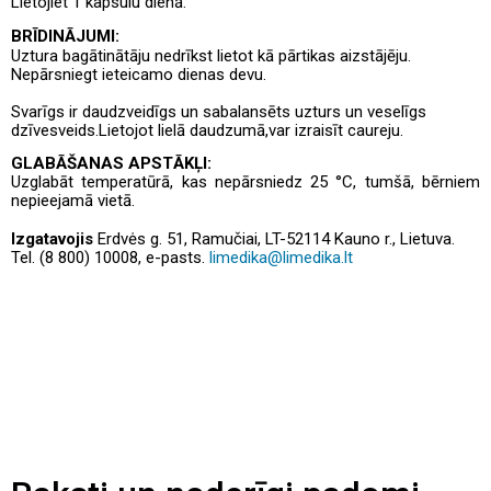
Lietojiet 1 kapsulu dienā.
BRĪDINĀJUMI:
Uztura bagātinātāju nedrīkst lietot kā pārtikas aizstājēju.
Nepārsniegt ieteicamo dienas devu.
Svarīgs ir daudzveidīgs un sabalansēts uzturs un veselīgs
dzīvesveids.
Lietojot lielā daudzumā,
var izraisīt caureju.
GLABĀŠANAS APSTĀKĻI:
Uzglabāt temperatūrā, kas nepārsniedz 25 °C, tumšā, bērniem
nepieejamā vietā.
Izgatavojis
Erdvės g. 51, Ramučiai, LT-52114 Kauno r., Lietuva.
Tel. (8 800) 10008, e-pasts.
limedika@limedika.lt