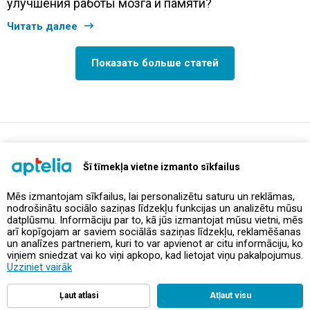
улучшения работы мозга и памяти?
Читать далее
Показать больше статей
support@aptelia.lv
+371 64 588 892
Šī tīmekļa vietne izmanto sīkfailus
Mēs izmantojam sīkfailus, lai personalizētu saturu un reklāmas,
nodrošinātu sociālo saziņas līdzekļu funkcijas un analizētu mūsu
Предложения и акции
datplūsmu. Informāciju par to, kā jūs izmantojat mūsu vietni, mēs
arī kopīgojam ar saviem sociālās saziņas līdzekļu, reklamēšanas
un analīzes partneriem, kuri to var apvienot ar citu informāciju, ko
Контакты
viņiem sniedzat vai ko viņi apkopo, kad lietojat viņu pakalpojumus.
Uzziniet vairāk
Правила и политика
Ļaut atlasi
Atļaut visu