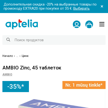
Дополнительная скидка -20% на выбранные товары по
промокоду EXTRA20 при покупке от 35 €:
Выбирать
Начало
...
Цинк
AMBIO Zinc, 45 таблеток
AMBIO
-35%*