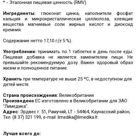
* - Эталонная пищевая ценность (RMV).
Ингредиенты:
глюконат цинка, наполнители фосфат
кальция и микрокристаллическая целлюлоза, клеящие
вещества магниевые соли жирных кислот и диоксид
кремния.
Содержание нетто 17,10 г
(±
5 %).
Употребление:
принимать по 1 таблетке в день после еды.
Пищевая добавка не является заменителем пищи. Не
превышайте рекомендуемую дозу.
Важен здоровый образ
жизни и полноценное питание.
Хранить
при температуре не выше 25 ºC, в недоступном для
детей месте.
Страна происхождения:
Великобритания
Произведено
ЕС
изготовлено в Великобритании для ЗАО
"Лимедика".
Адрес:
Эрдвес г. 51, Рамучяй, LT - 54464, Каунасский район;
Тел. (8 37) 321 199, e-mail: limedika@limedika.lt
Лучше всего до: