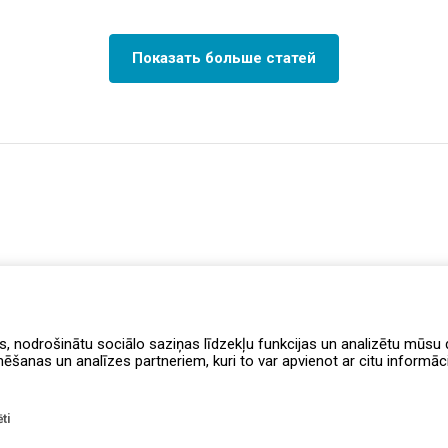
Показать больше статей
s, nodrošinātu sociālo saziņas līdzekļu funkcijas un analizētu mūsu d
anas un analīzes partneriem, kuri to var apvienot ar citu informāciju
ti
Правила программы лояльности
Уведомление о доступности
Доста