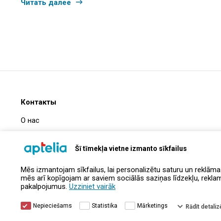
Читать далее
Контакты
О нас
Часто задаваемые вопросы
Šī tīmekļa vietne izmanto sīkfailus
Информация о компании
Mēs izmantojam sīkfailus, lai personalizētu saturu un reklāma
Контакты
mēs arī kopīgojam ar saviem sociālās saziņas līdzekļu, reklamēš
pakalpojumus.
Uzziniet vairāk
Nepieciešams
Statistika
Mārketings
Rādīt detalizē
© Aptelia