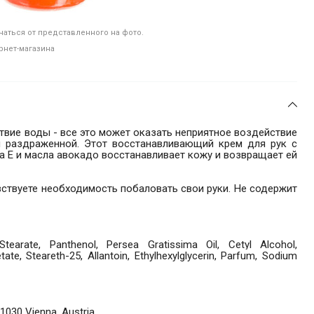
аться от представленного на фото.
рнет-магазина
твие воды - все это может оказать неприятное воздействие
 и раздраженной. Этот восстанавливающий крем для рук с
а Е и масла авокадо восстанавливает кожу и возвращает ей
вствуете необходимость побаловать свои руки. Не содержит
Stearate, Panthenol, Persea Gratissima Oil, Cetyl Alcohol,
ate, Steareth-25, Allantoin, Ethylhexylglycerin, Parfum, Sodium
1030 Vienna, Austria.