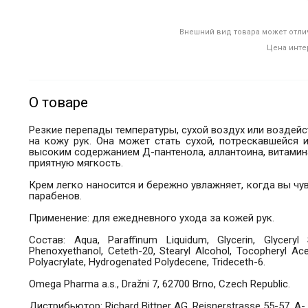
Внешний вид товара может отлич
Цена инте
О товаре
Резкие перепады температуры, сухой воздух или воздейс
на кожу рук. Она может стать сухой, потрескавшейся
высоким содержанием Д-пантенола, аллантоина, витамин
приятную мягкость.
Крем легко наносится и бережно увлажняет, когда вы чу
парабенов.
Применение: для ежедневного ухода за кожей рук.
Состав:
Aqua, Paraffinum Liquidum, Glycerin, Glyceryl 
Phenoxyethanol, Ceteth-20, Stearyl Alcohol, Tocopheryl Acet
Polyacrylate, Hydrogenated Polydecene, Trideceth-6.
Omega Pharma a.s., Dražni 7, 62700 Brno, Czech Republic.
Дистрибьютор: Richard Bittner AG, Reisnerstrasse 55-57, A- 