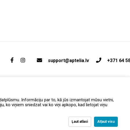
support@aptelia.lv
+371 64 5
atplūsmu. Informāciju par to, kā jūs izmantojat mūsu vietni,
, ko viņiem sniedzat vai ko viņi apkopo, kad lietojat viņu
Ļaut atlasi
Atļaut visu
вка и возврат
Политика конфиденциальности
Условия и положения