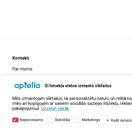
Kontakti
Par mums
Biežāk uzdotie jautājumi
Šī tīmekļa vietne izmanto sīkfailus
Uzņēmuma informācija
Mēs izmantojam sīkfailus, lai personalizētu saturu un reklāma
Kontakti
mēs arī kopīgojam ar saviem sociālās saziņas līdzekļu, reklamēš
pakalpojumus.
Uzziniet vairāk
Nepieciešams
Statistika
Mārketings
Rādīt detalizē
© Aptelia