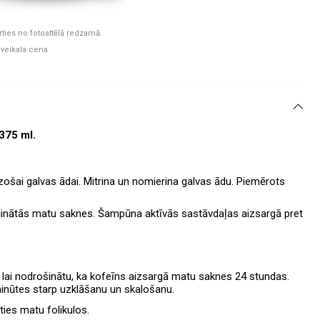
rties no fotoattēlā redzamā.
 veikala cena
375 ml.
zošai galvas ādai. Mitrina un nomierina galvas ādu. Piemērots
jinātās matu saknes. Šampūna aktīvās sastāvdaļas aizsargā pret
lai nodrošinātu, ka kofeīns aizsargā matu saknes 24 stundas.
minūtes starp uzklāšanu un skalošanu.
ties matu folikulos.