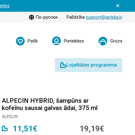
ieties
По-русски
Palīdzība
support@aptelia.lv
Patīk
Pieteikties
Grozs
Lojalitātes programma
ALPECIN HYBRID, šampūns ar
kofeīnu sausai galvas ādai, 375 ml
ALPECIN
11,51€
19,19€