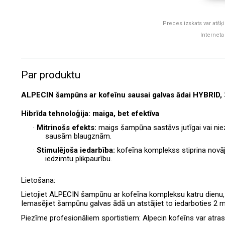
Preces izskats var atšķi
Interneta
Par produktu
ALPECIN šampūns ar kofeīnu sausai galvas ādai HYBRID, 
Hibrīda tehnoloģija: maiga, bet efektīva
·
Mitrinošs efekts:
maigs šampūna sastāvs jutīgai vai nie
sausām blaugznām.
·
Stimulējoša iedarbība:
kofeīna komplekss stiprina novā
iedzimtu plikpaurību.
Lietošana:
Lietojiet ALPECIN šampūnu ar kofeīna kompleksu katru dienu, 
Iemasējiet šampūnu galvas ādā un atstājiet to iedarboties 2 
Piezīme profesionāliem sportistiem: Alpecin kofeīns var atras