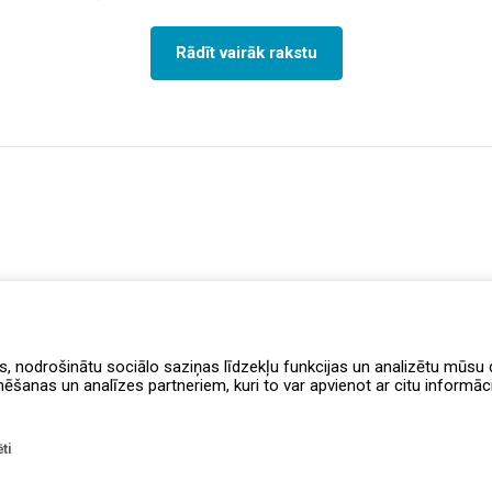
Rādīt vairāk rakstu
s, nodrošinātu sociālo saziņas līdzekļu funkcijas un analizētu mūsu d
anas un analīzes partneriem, kuri to var apvienot ar citu informāciju
ti
Lojalitātes programmas noteikumi
PIEEJ