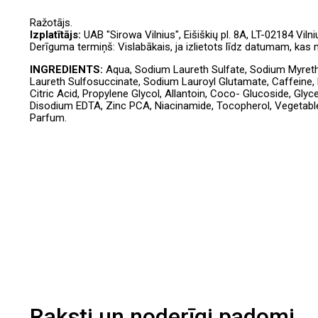
Ražotājs.
Izplatītājs:
UAB "Sirowa Vilnius", Eišiškių pl. 8A, LT-02184 Vilni
Derīguma termiņš: Vislabākais, ja izlietots līdz datumam, kas
INGREDIENTS:
Aqua, Sodium Laureth Sulfate, Sodium Myreth
Laureth Sulfosuccinate, Sodium Lauroyl Glutamate, Caffeine,
Citric Acid, Propylene Glycol, Allantoin, Coco- Glucoside, Gly
Disodium EDTA, Zinc PCA, Niacinamide, Tocopherol, Vegetabl
Parfum.
Raksti un noderīgi padomi