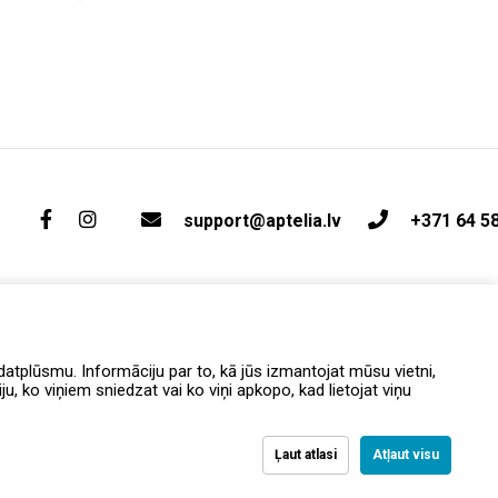
support@aptelia.lv
+371 64 5
atplūsmu. Informāciju par to, kā jūs izmantojat mūsu vietni,
, ko viņiem sniedzat vai ko viņi apkopo, kad lietojat viņu
Ļaut atlasi
Atļaut visu
AMĪBAS PAZIŅOJUMS
Piegāde un atgriešana
Privātuma politika
Noteikumi