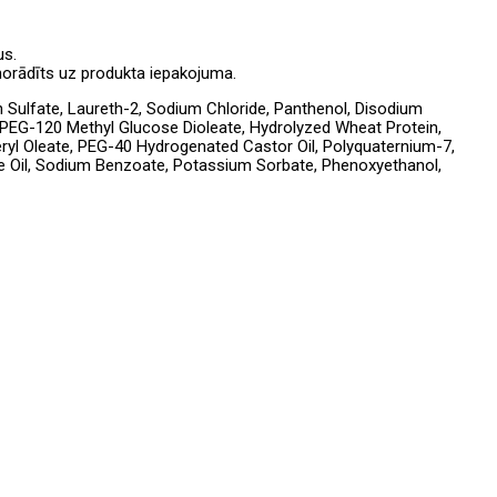
us.
 norādīts uz produkta iepakojuma.
 Sulfate, Laureth-2, Sodium Chloride, Panthenol, Disodium
 PEG-120 Methyl Glucose Dioleate, Hydrolyzed Wheat Protein,
ceryl Oleate, PEG-40 Hydrogenated Castor Oil, Polyquaternium-7,
e Oil, Sodium Benzoate, Potassium Sorbate, Phenoxyethanol,