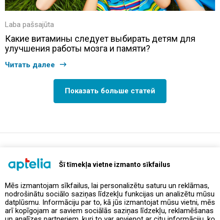
Laba pašsajūta
Какие витамины следует выбирать детям для
улучшения работы мозга и памяти?
Читать далее
Показать больше статей
support@aptelia.lv
+371 64 588 892
Šī tīmekļa vietne izmanto sīkfailus
Mēs izmantojam sīkfailus, lai personalizētu saturu un reklāmas,
nodrošinātu sociālo saziņas līdzekļu funkcijas un analizētu mūsu
Предложения и акции
datplūsmu. Informāciju par to, kā jūs izmantojat mūsu vietni, mēs
arī kopīgojam ar saviem sociālās saziņas līdzekļu, reklamēšanas
un analīzes partneriem, kuri to var apvienot ar citu informāciju, ko