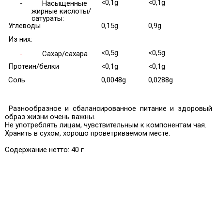
<0,1g
<0,1g
-
Насыщенные
жирные кислоты/
сатураты:
Углеводы
0,15g
0,9g
Из них:
<0,5g
<0,5g
-
Сахар/сахара
Протеин/белки
<0,1g
<0,1g
Соль
0,0048g
0,0288g
Разнообразное и сбалансированное питание и здоровый
образ жизни очень важны.
Не употреблять лицам, чувствительным к компонентам чая.
Хранить в сухом, хорошо проветриваемом месте.
Содержание нетто: 40 г