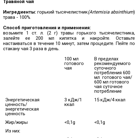
Травяной чай
Ингредиенты:
горький тысячелистник
(Artemisia absinthium
)
трава - 100%.
Способ приготовления и применения:
возьмите 1 ст. л. (2 г) травы горького тысячелистника,
залейте ее 200 мл кипятка и накройте. Оставьте
настаиваться в течение 10 минут, затем процедите. Пейте по
стакану чая 3 раза в день.
100 мл
В пределах
готового
рекомендуемого
чая
суточного
потребления 600
мл готового чая/
600 мл готового
чая суточное
потребление
Энергетическая
3 кДж/1
15 кДж/4 ккал
ценность/
ккал
энергетическая
ценность
Жир/жиры
<0,1g
<0,1g
Из них: