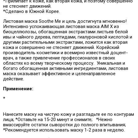
*Прилипает к коже, как вторая кожа, и поэтому совершенно
не стесняет движений.
*Сделано в Южной Корее.
Листовая маска Soothe Me и цель достигнута мгновенно!
Интенсивно успокаивающая листовая маска AIM X из
биоцеллюлозы, обогащенная экстрактами листьев белой
ивы и чайного дерева, пептидами, гиалуроновой кислотой и
другими растительными экстрактами, ложится как вторая
кожа и совершенно не стесняет движений. Корейский
производитель косметики и всемирно известный доцент-
врач, а также привлечение профессионалов в своих
областях ко всему творческому процессу. Уникальная и
богато обогащенная активными ингредиентами, листовая
маска оказывает эффективное и целенаправленное
действие.
Применение:
*
Нанесите маску на чистую кожу и разгладьте ее по контурам
лица; *Оставьте на 15-20 минут и снимите; *Нежно
вмассируйте остатки сыворотки до полного впитывания;
*Рекомендуется использовать маску 1-2 раза в неделю.