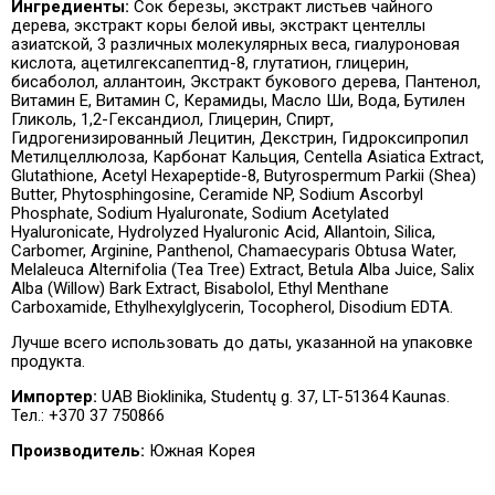
Ингредиенты:
Сок березы, экстракт листьев чайного
дерева, экстракт коры белой ивы, экстракт центеллы
азиатской, 3 различных молекулярных веса, гиалуроновая
кислота, ацетилгексапептид-8, глутатион, глицерин,
бисаболол, аллантоин, Экстракт букового дерева, Пантенол,
Витамин Е, Витамин С, Керамиды, Масло Ши, Вода, Бутилен
Гликоль, 1,2-Гександиол, Глицерин, Спирт,
Гидрогенизированный Лецитин, Декстрин, Гидроксипропил
Метилцеллюлоза, Карбонат Кальция, Centella Asiatica Extract,
Glutathione, Acetyl Hexapeptide-8, Butyrospermum Parkii (Shea)
Butter, Phytosphingosine, Ceramide NP, Sodium Ascorbyl
Phosphate, Sodium Hyaluronate, Sodium Acetylated
Hyaluronicate, Hydrolyzed Hyaluronic Acid, Allantoin, Silica,
Carbomer, Arginine, Panthenol, Chamaecyparis Obtusa Water,
Melaleuca Alternifolia (Tea Tree) Extract, Betula Alba Juice, Salix
Alba (Willow) Bark Extract, Bisabolol, Ethyl Menthane
Carboxamide, Ethylhexylglycerin, Tocopherol, Disodium EDTA.
Лучше всего использовать до даты, указанной на упаковке
продукта.
Импортер:
UAB Bioklinika, Studentų g. 37, LT-51364 Kaunas.
Тел.: +370 37 750866
Производитель:
Южная Корея