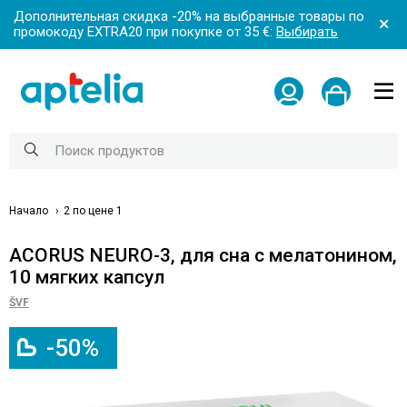
Дополнительная скидка -20% на выбранные товары по
промокоду EXTRA20 при покупке от 35 €:
Выбирать
Начало
2 по цене 1
ACORUS NEURO-3, для сна с мелатонином,
10 мягких капсул
ŠVF
-50%