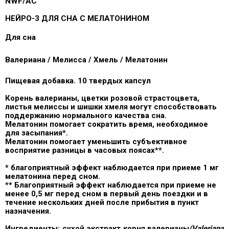
NWF/AC
НЕЙРО-3 ДЛЯ СНА С МЕЛАТОНИНОМ
Для сна
Валериана / Мелисса / Хмель / Мелатонин
Пищевая добавка
. 10 твердых капсул
Корень валерианы, цветки розовой страстоцвета,
листья
мелиссы
и шишки хмеля могут способствовать
поддержанию нормального качества сна.
Мелатонин помогает сократить время, необходимое
для засыпания*.
Мелатонин помогает уменьшить субъективное
восприятие разницы в часовых поясах**.
*
благоприятный эффект наблюдается при приеме 1 мг
мелатонина перед сном.
** Благоприятный эффект наблюдается при приеме не
менее 0,5 мг перед сном в первый день поездки и в
течение нескольких дней после прибытия в пункт
назначения.
Ингредиенты:
сухой экстракт корня валерианы
(Valeriana