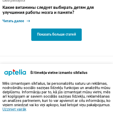
Laba pašsajūta
Какие витамины следует выбирать детям для
улучшения работы мозга и памяти?
Читать далее
Показать больше статей
support@aptelia.lv
+371 64 588 892
Šī tīmekļa vietne izmanto sīkfailus
Mēs izmantojam sīkfailus, lai personalizētu saturu un reklāmas,
nodrošinātu sociālo saziņas līdzekļu funkcijas un analizētu mūsu
Предложения и акции
datplūsmu. Informāciju par to, kā jūs izmantojat mūsu vietni, mēs
arī kopīgojam ar saviem sociālās saziņas līdzekļu, reklamēšanas
un analīzes partneriem, kuri to var apvienot ar citu informāciju, ko
Контакты
viņiem sniedzat vai ko viņi apkopo, kad lietojat viņu pakalpojumus.
Uzziniet vairāk
Правила и политика