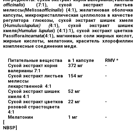
officinalis
) (7:1), сухой экстракт листьев
мелиссы
(
Melissa
officinalis
) (4:1), желатиновая оболочка
капсулы, микрокристаллическая целлюлоза в качестве
регулятора глюкозы, сухой экстракт шишек хмеля
(Humulus
lupulus) (
4:1), сухой экстракт шишек
хмеля
(Humulus lupulus
) (4:1):1), сухой экстракт цветков
Passiflora
incarnata
(4:1), магниевые соли жирных кислот,
жирные кислоты, мелатонин, краситель хлорофиллин
комплексные соединения меди.
Питательные вещества
в 1 капсуле
RMV *
Сухой экстракт корня
372 мг
-
валерианы 7:1
Сухой экстракт листьев
154 мг
-
мелиссы
лекарственной
4:1
Сухой экстракт шишек
52 мг
хмеля 4:1
Сухой экстракт цветков
22 мг
-
розовой страстоцвета
4:1
Мелатонин
1 мг
-
[
NBSP]