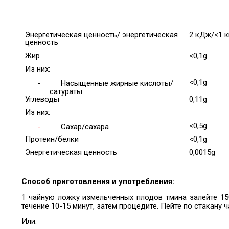
Энергетическая ценность/ энергетическая
2 кДж/<1 к
ценность
Жир
<0,1g
Из них:
<0,1g
-
Насыщенные жирные кислоты/
сатураты:
Углеводы
0,11g
Из них:
<0,5g
-
Сахар/сахара
Протеин/белки
<0,1g
Энергетическая ценность
0,0015g
Способ приготовления и употребления:
1 чайную ложку измельченных плодов тмина залейте 15
течение 10-15 минут, затем процедите. Пейте по стакану ч
Или: