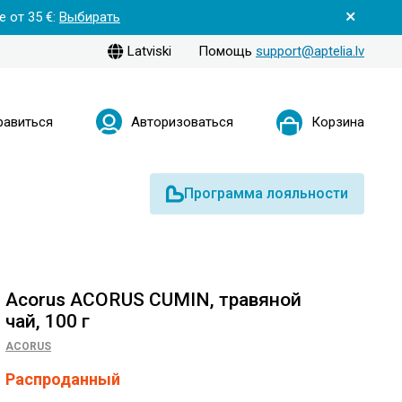
 от 35 €:
Выбирать
Latviski
Помощь
support@aptelia.lv
равиться
Авторизоваться
Корзина
Программа лояльности
Acorus ACORUS CUMIN, травяной
чай, 100 г
ACORUS
Распроданный