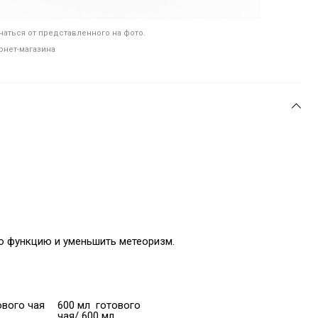
аться от представленного на фото.
рнет-магазина
 функцию и уменьшить метеоризм.
ового чая
600 мл готового
чая/ 600 мл