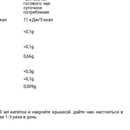
готового чая
суточное
потребление
кал
11 кДж/3 ккал
<0,1g
<0,1g
0,66g
<0,5g
<0,1g
0,009g
0 мл кипятка и накройте крышкой. дайте чаю настояться в
ая 1-3 раза в день.