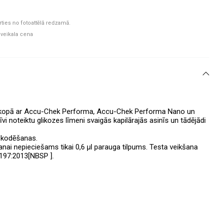
rties no fotoattēlā redzamā.
 veikala cena
i kopā ar Accu-Chek Performa, Accu-Chek Performa Nano un
 noteiktu glikozes līmeni svaigās kapilārajās asinīs un tādējādi
z kodēšanas.
anai nepieciešams tikai 0,6 µl parauga tilpums. Testa veikšana
5197:2013
[NBSP
].