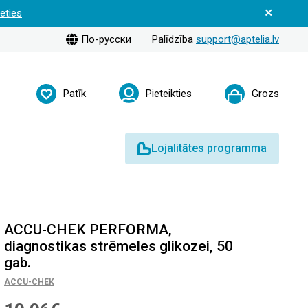
ieties
По-русски
Palīdzība
support@aptelia.lv
Patīk
Pieteikties
Grozs
Lojalitātes programma
ACCU-CHEK PERFORMA,
diagnostikas strēmeles glikozei, 50
gab.
ACCU-CHEK