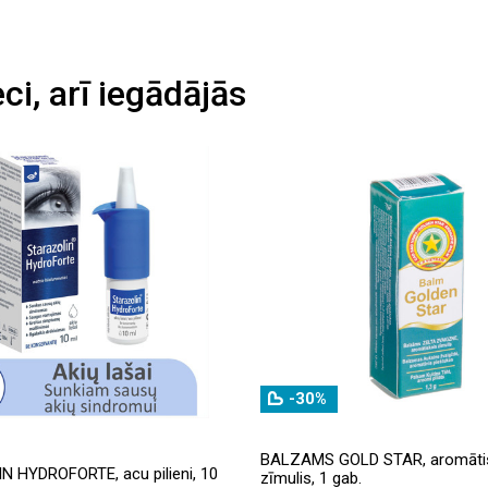
eci, arī iegādājās
-30%
BALZAMS GOLD STAR, aromāti
 HYDROFORTE, acu pilieni, 10
zīmulis, 1 gab.