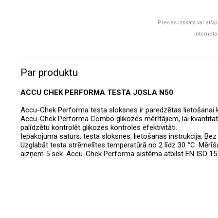
Preces izskats var atšķi
Interneta
Par produktu
ACCU CHEK PERFORMA TESTA JOSLA N50
Accu-Chek Performa testa sloksnes ir paredzētas lietošana
Accu-Chek Performa Combo glikozes mērītājiem, lai kvantitatīvi
palīdzētu kontrolēt glikozes kontroles efektivitāti.
Iepakojuma saturs: testa sloksnes, lietošanas instrukcija. Be
Uzglabāt testa strēmelītes temperatūrā no 2 līdz 30 °C. Mērīš
aizņem 5 sek. Accu-Chek Performa sistēma atbilst EN ISO 1