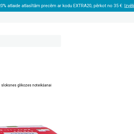
20% atlaide atlasītām precēm ar kodu EXTRA20, pērkot no 35 €:
Izvēl
 sloksnes glikozes noteikšanai