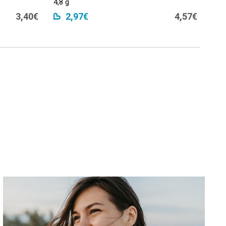
4,8 g
3,40€
2,97€
4,57€