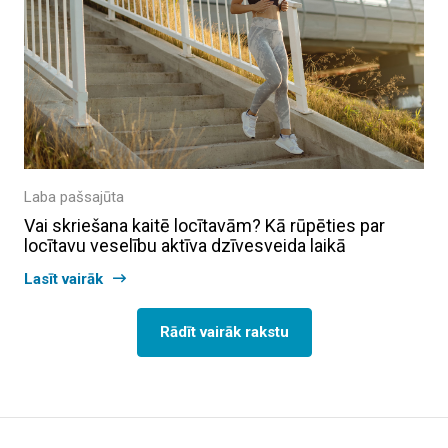
Laba pašsajūta
Vai skriešana kaitē locītavām? Kā rūpēties par
locītavu veselību aktīva dzīvesveida laikā
Lasīt vairāk
Rādīt vairāk rakstu