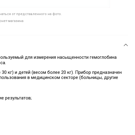
аться от представленного на фото.
рнет-магазина
спользуемый для измерения насыщенности гемоглобина
са.
30 кг) и детей (весом более 20 кг). Прибор предназначен
спользования в медицинском секторе (больницы, другие
е результатов;