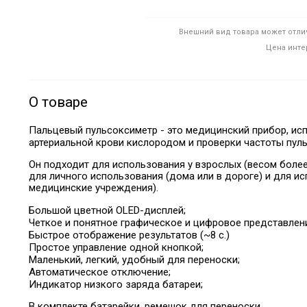
Внешний вид товара может отлич
Цена инте
О товаре
Пальцевый пульсоксиметр - это медицинский прибор, и
артериальной крови кислородом и проверки частоты пуль
Он подходит для использования у взрослых (весом более 
для личного использования (дома или в дороге) и для и
медицинские учреждения).
Большой цветной OLED-дисплей;
Четкое и понятное графическое и цифровое представлени
Быстрое отображение результатов (~8 с.)
Простое управление одной кнопкой;
Маленький, легкий, удобный для переноски;
Автоматическое отключение;
Индикатор низкого заряда батареи;
В комплекте батарейки, ремешок для переноски