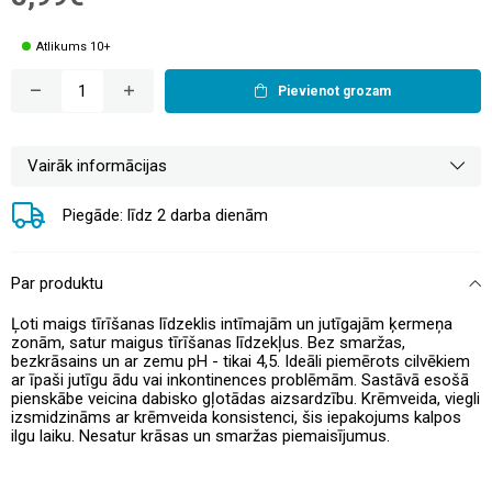
Atlikums 10+
Pievienot grozam
Vairāk informācijas
Piegāde: līdz 2 darba dienām
Par produktu
Ļoti maigs tīrīšanas līdzeklis intīmajām un jutīgajām ķermeņa
zonām, satur maigus tīrīšanas līdzekļus. Bez smaržas,
bezkrāsains un ar zemu pH - tikai 4,5. Ideāli piemērots cilvēkiem
ar īpaši jutīgu ādu vai inkontinences problēmām. Sastāvā esošā
pienskābe veicina dabisko gļotādas aizsardzību. Krēmveida, viegli
izsmidzināms ar krēmveida konsistenci, šis iepakojums kalpos
ilgu laiku. Nesatur krāsas un smaržas piemaisījumus.