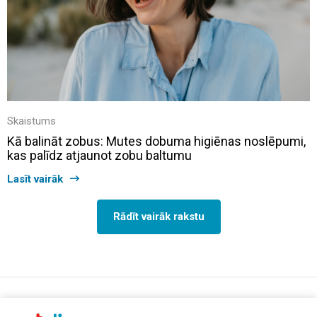
Skaistums
Kā balināt zobus: Mutes dobuma higiēnas noslēpumi,
kas palīdz atjaunot zobu baltumu
Lasīt vairāk
Rādīt vairāk rakstu
support@aptelia.lv
+371 64 588 892