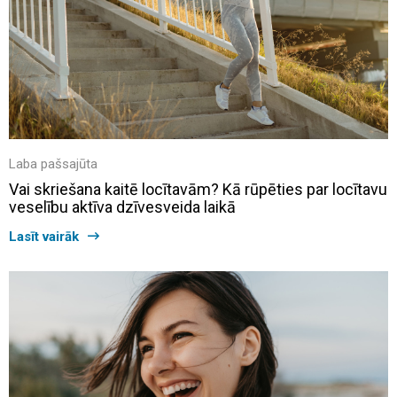
Laba pašsajūta
Vai skriešana kaitē locītavām? Kā rūpēties par locītavu
veselību aktīva dzīvesveida laikā
Lasīt vairāk