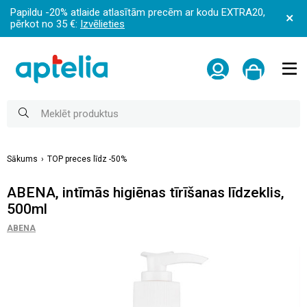
Papildu -20% atlaide atlasītām precēm ar kodu EXTRA20,
pērkot no 35 €:
Izvēlieties
Sākums
TOP preces līdz -50%
ABENA, intīmās higiēnas tīrīšanas līdzeklis,
500ml
ABENA