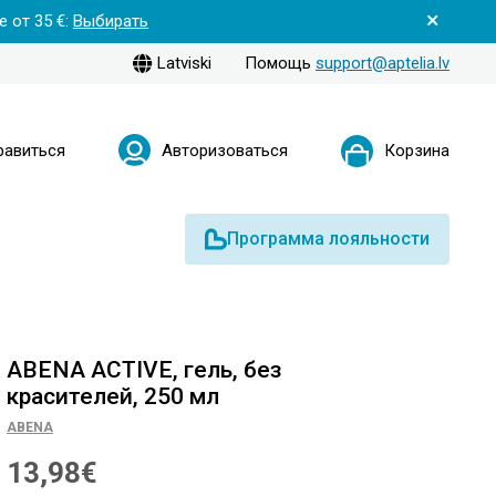
 от 35 €:
Выбирать
Latviski
Помощь
support@aptelia.lv
равиться
Авторизоваться
Корзина
Программа лояльности
ABENA ACTIVE, гель, без
красителей, 250 мл
ABENA
13,98€