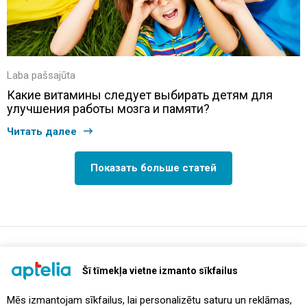
Laba pašsajūta
Какие витамины следует выбирать детям для
улучшения работы мозга и памяти?
Читать далее
Показать больше статей
support@aptelia.lv
+371 64 588 892
Šī tīmekļa vietne izmanto sīkfailus
Mēs izmantojam sīkfailus, lai personalizētu saturu un reklāmas,