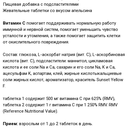
Пищевая добавка с подсластителями
Жевательные таблетки со вкусом апельсина
Витамин С
помогает поддерживать нормальную работу
иммунной и нервной систем, помогает уменьшить чувство
усталости и утомления, а также помогает защитить клетки
от окислительного повреждения.
Состав: глюкоза, L-аскорбат натрия (вит. С), L-аскорбиновая
кислота (вит. С), подсластители: маннитол, цикламовая
кислота и ее соли Na и Ca, сахарин и его соли Na, K и Ca,
ацесульфам K, аспартам,
клей, жирные кислоты
кальциевые
соли жирных кислот,
ароматизатор, краситель Sunset Yellow
F.
таблетка 1 содержит 500 мг витамина С при 625% (RMV),
таблетка 2 содержит 1 г витамина С при 1 250% RMV. RMV
(Reference Nutritional Value).
Прием:
взрослым от 1 до 2 таблеток в день.