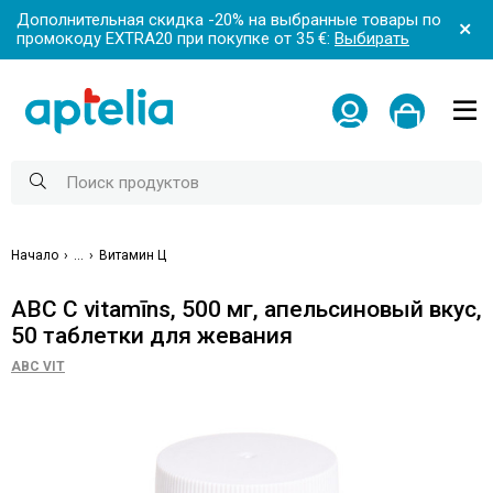
Дополнительная скидка -20% на выбранные товары по
промокоду EXTRA20 при покупке от 35 €:
Выбирать
Начало
...
Витамин Ц
ABC C vitamīns, 500 мг, апельсиновый вкус,
50 ​​таблетки для жевания
ABC VIT