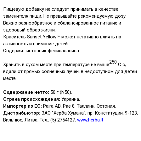
Пищевую добавку не следует принимать в качестве
заменителя пищи. Не превышайте рекомендуемую дозу.
Важно
разнообразное и сбалансированное питание и
здоровый образ жизни.
Краситель Sunset Yellow F может негативно влиять на
активность и внимание детей.
Содержит источник фенилаланина.
250
Хранить
в сухом месте при температуре не выше
C
c,
вдали от прямых солнечных лучей, в недоступном для детей
месте.
Содержание нетто:
50 г (N50).
Страна происхождения:
Украина.
Импортер из ЕС:
Paira AB, Pae 8, Таллинн, Эстония.
Дистрибьютор:
ЗАО "Херба Хумана", пр. Конституции, 9-123,
Вильнюс, Литва. Тел.: (5) 2754127.
www.herba.lt