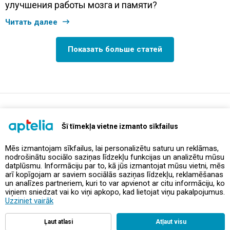
улучшения работы мозга и памяти?
Читать далее
Показать больше статей
support@aptelia.lv
+371 64 588 892
Šī tīmekļa vietne izmanto sīkfailus
Mēs izmantojam sīkfailus, lai personalizētu saturu un reklāmas,
nodrošinātu sociālo saziņas līdzekļu funkcijas un analizētu mūsu
Предложения и акции
datplūsmu. Informāciju par to, kā jūs izmantojat mūsu vietni, mēs
arī kopīgojam ar saviem sociālās saziņas līdzekļu, reklamēšanas
un analīzes partneriem, kuri to var apvienot ar citu informāciju, ko
Контакты
viņiem sniedzat vai ko viņi apkopo, kad lietojat viņu pakalpojumus.
Uzziniet vairāk
Правила и политика
Ļaut atlasi
Atļaut visu