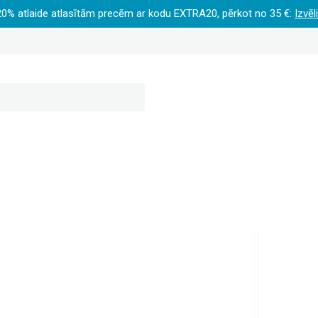
20% atlaide atlasītām precēm ar kodu EXTRA20, pērkot no 35 €:
Izvēl