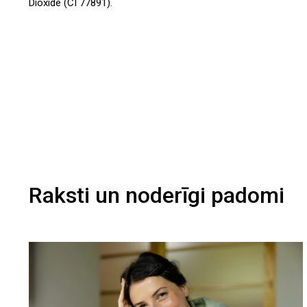
Dioxide (CI 77891).
Raksti un noderīgi padomi