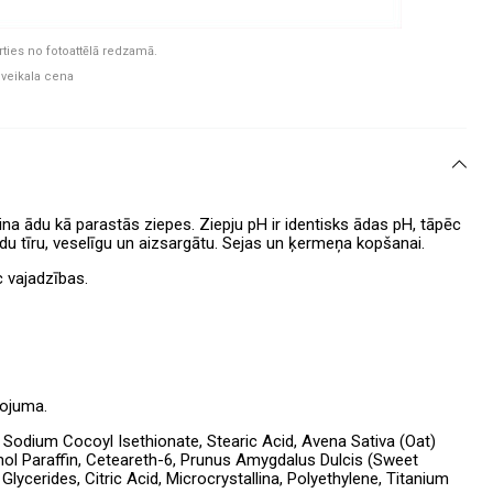
rties no fotoattēlā redzamā.
 veikala cena
na ādu kā parastās ziepes. Ziepju pH ir identisks ādas pH, tāpēc
j ādu tīru, veselīgu un aizsargātu. Sejas un ķermeņa kopšanai.
c vajadzības.
kojuma.
 Sodium Cocoyl Isethionate, Stearic Acid, Avena Sativa (Oat)
ohol Paraffin, Ceteareth-6, Prunus Amygdalus Dulcis (Sweet
lycerides, Citric Acid, Microcrystallina, Polyethylene, Titanium