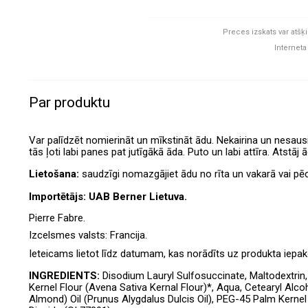
Preces izskats var atšķi
Interneta
Par produktu
Var palīdzēt nomierināt un mīkstināt ādu. Nekairina un nesausi
tās ļoti labi panes pat jutīgākā āda. Puto un labi attīra. Atstā
Lietošana:
saudzīgi nomazgājiet ādu no rīta un vakarā vai pē
Importētājs: UAB Berner Lietuva.
Pierre Fabre.
Izcelsmes valsts:
Francija.
Ieteicams lietot līdz datumam, kas norādīts uz produkta iepa
INGREDIENTS:
Disodium Lauryl Sulfosuccinate, Maltodextrin,
Kernel Flour (Avena Sativa Kernal Flour)*, Aqua, Cetearyl Alc
Almond) Oil (Prunus Alygdalus Dulcis Oil), PEG-45 Palm Kernel G