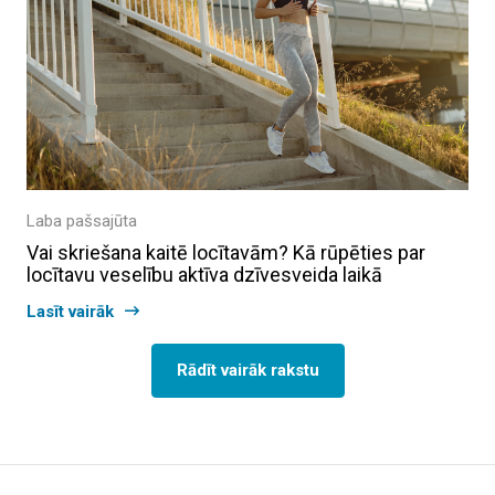
Laba pašsajūta
Vai skriešana kaitē locītavām? Kā rūpēties par
locītavu veselību aktīva dzīvesveida laikā
Lasīt vairāk
Rādīt vairāk rakstu