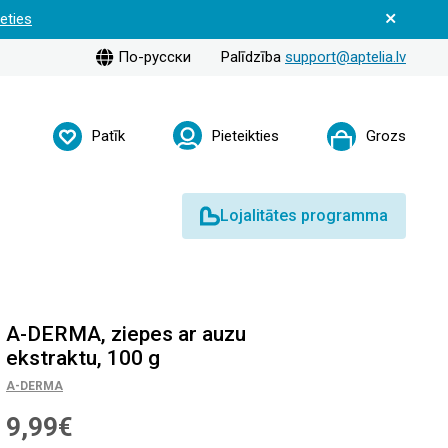
ieties
По-русски
Palīdzība
support@aptelia.lv
Patīk
Pieteikties
Grozs
Lojalitātes programma
A-DERMA, ziepes ar auzu
ekstraktu, 100 g
A-DERMA
9,99€