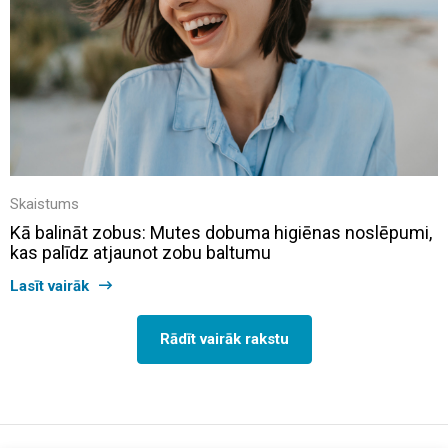
Skaistums
Kā balināt zobus: Mutes dobuma higiēnas noslēpumi,
kas palīdz atjaunot zobu baltumu
Lasīt vairāk
Rādīt vairāk rakstu