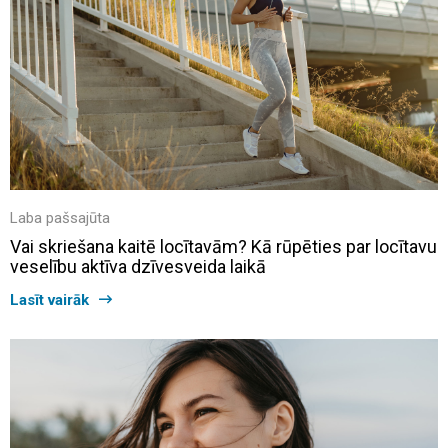
Laba pašsajūta
Vai skriešana kaitē locītavām? Kā rūpēties par locītavu
veselību aktīva dzīvesveida laikā
Lasīt vairāk