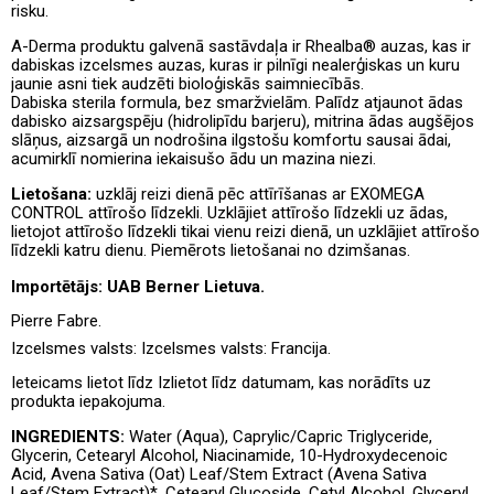
risku.
A-Derma produktu galvenā sastāvdaļa ir Rhealba® auzas, kas ir
dabiskas izcelsmes auzas, kuras ir pilnīgi nealerģiskas un kuru
jaunie asni tiek audzēti bioloģiskās saimniecībās.
Dabiska sterila formula, bez smaržvielām. Palīdz atjaunot ādas
dabisko aizsargspēju (hidrolipīdu barjeru), mitrina ādas augšējos
slāņus, aizsargā un nodrošina ilgstošu komfortu sausai ādai,
acumirklī nomierina iekaisušo ādu un mazina niezi.
Lietošana:
uzklāj reizi dienā pēc attīrīšanas ar EXOMEGA
CONTROL attīrošo līdzekli. Uzklājiet attīrošo līdzekli uz ādas,
lietojot attīrošo līdzekli tikai vienu reizi dienā, un uzklājiet attīrošo
līdzekli katru dienu. Piemērots lietošanai no dzimšanas.
Importētājs: UAB Berner Lietuva.
Pierre Fabre.
Izcelsmes valsts:
Izcelsmes valsts: Francija.
Ieteicams
lietot līdz Izlietot līdz datumam, kas norādīts uz
produkta iepakojuma.
INGREDIENTS:
Water (Aqua), Caprylic/Capric Triglyceride,
Glycerin, Cetearyl Alcohol, Niacinamide, 10-Hydroxydecenoic
Acid, Avena Sativa (Oat) Leaf/Stem Extract (Avena Sativa
Leaf/Stem Extract)*, Cetearyl Glucoside, Cetyl Alcohol, Glyceryl