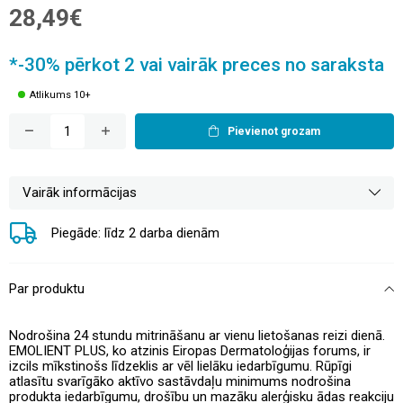
28,49€
*-30% pērkot 2 vai vairāk preces no saraksta
Atlikums 10+
Pievienot grozam
Vairāk informācijas
Piegāde: līdz 2 darba dienām
Par produktu
Nodrošina 24 stundu mitrināšanu ar vienu lietošanas reizi dienā.
EMOLIENT PLUS, ko atzinis Eiropas Dermatoloģijas forums, ir
izcils mīkstinošs līdzeklis ar vēl lielāku iedarbīgumu. Rūpīgi
atlasītu svarīgāko aktīvo sastāvdaļu minimums nodrošina
produkta iedarbīgumu, drošību un mazāku alerģisku ādas reakciju