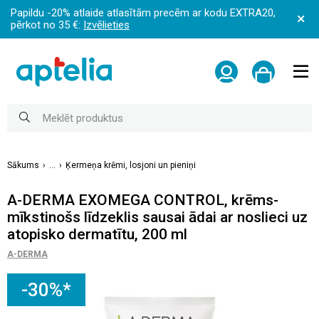
Papildu -20% atlaide atlasītām precēm ar kodu EXTRA20,
pērkot no 35 €:
Izvēlieties
Sākums
...
Ķermeņa krēmi, losjoni un pieniņi
A-DERMA EXOMEGA CONTROL, krēms-
mīkstinošs līdzeklis sausai ādai ar noslieci uz
atopisko dermatītu, 200 ml
A-DERMA
-30%*