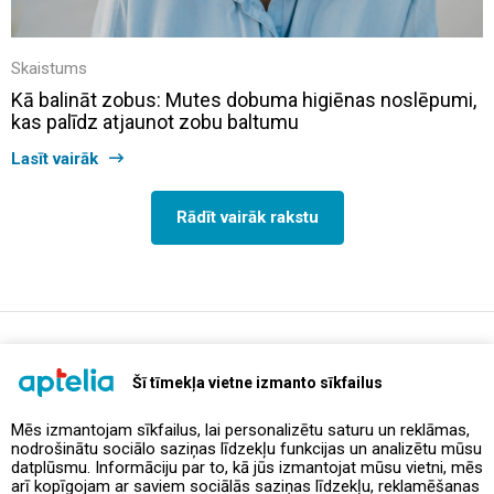
Skaistums
Kā balināt zobus: Mutes dobuma higiēnas noslēpumi,
kas palīdz atjaunot zobu baltumu
Lasīt vairāk
Rādīt vairāk rakstu
support@aptelia.lv
+371 64 588 892
Šī tīmekļa vietne izmanto sīkfailus
Mēs izmantojam sīkfailus, lai personalizētu saturu un reklāmas,
nodrošinātu sociālo saziņas līdzekļu funkcijas un analizētu mūsu
Piedāvājumi un akcijas
datplūsmu. Informāciju par to, kā jūs izmantojat mūsu vietni, mēs
arī kopīgojam ar saviem sociālās saziņas līdzekļu, reklamēšanas