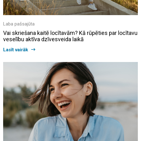
Laba pašsajūta
Vai skriešana kaitē locītavām? Kā rūpēties par locītavu
veselību aktīva dzīvesveida laikā
Lasīt vairāk