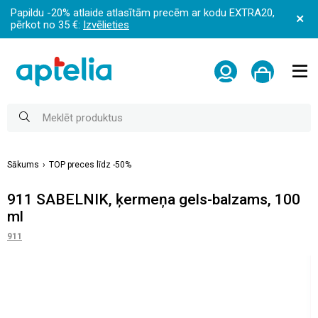
Papildu -20% atlaide atlasītām precēm ar kodu EXTRA20,
pērkot no 35 €:
Izvēlieties
Sākums
TOP preces līdz -50%
911 SABELNIK, ķermeņa gels-balzams, 100
ml
911