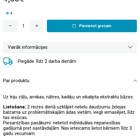
4
Pievienot grozam
Vairāk informācijas
Piegāde: līdz 2 darba dienām
Par produktu
Uz triju zāļu, arnikas, nātres, kadiķu un eikalipta ekstraktu bāzes.
Lietošana:
2 reizes dienā uzklājiet nelielu daudzumu želejas
balzama uz problemātiskajām ādas vietām, viegli iemasējiet, līdz
tas iesūcas.
Piesardzības pasākumi: nelietot individuālas nepanesības
gadījumā pret sastāvdaļām. Nav ieteicams lietot bērniem līdz 3
gadu vecumam.