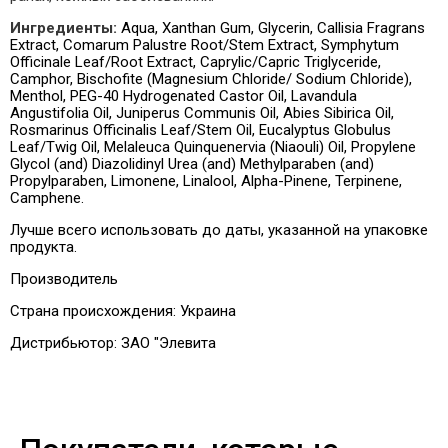
Ингредиенты:
Aqua, Xanthan Gum, Glycerin, Callisia Fragrans
Extract, Comarum Palustre Root/Stem Extract, Symphytum
Officinale Leaf/Root Extract, Caprylic/Capric Triglyceride,
Camphor, Bischofite (Magnesium Chloride/ Sodium Chloride),
Menthol, PEG-40 Hydrogenated Castor Oil, Lavandula
Angustifolia Oil, Juniperus Communis Oil, Abies Sibirica Oil,
Rosmarinus Officinalis Leaf/Stem Oil, Eucalyptus Globulus
Leaf/Twig Oil, Melaleuca Quinquenervia (Niaouli) Oil, Propylene
Glycol (and) Diazolidinyl Urea (and) Methylparaben (and)
Propylparaben, Limonene, Linalool, Alpha-Pinene, Terpinene,
Camphene.
Лучше всего использовать до даты, указанной на упаковке
продукта.
Производитель
Страна происхождения:
Украина
Дистрибьютор:
ЗАО "Элевита