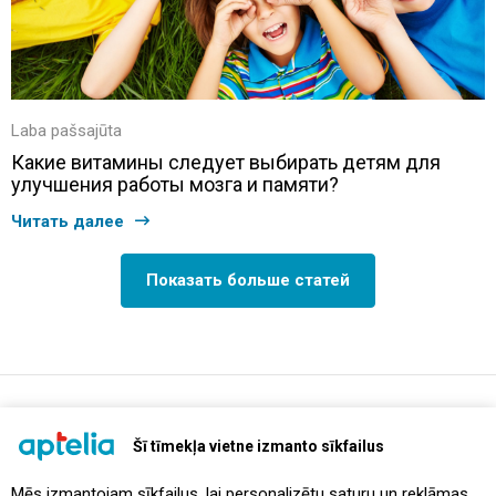
Laba pašsajūta
Какие витамины следует выбирать детям для
улучшения работы мозга и памяти?
Читать далее
Показать больше статей
support@aptelia.lv
+371 64 588 892
Šī tīmekļa vietne izmanto sīkfailus
Mēs izmantojam sīkfailus, lai personalizētu saturu un reklāmas,