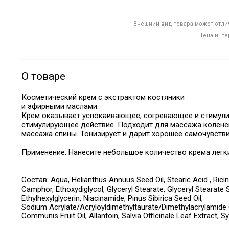
Внешний вид товара может отлич
Цена инте
О товаре
Косметический крем с экстрактом костяники
и эфирными маслами.
Крем оказывает успокаивающее, согревающее и стимул
стимулирующее действие. Подходит для массажа коленей,
массажа спины. Тонизирует и дарит хорошее самочувстви
Применение:
Нанесите небольшое количество крема лег
Состав:
Aqua
,
Helianthus Annuus Seed Oil
,
Stearic Acid , Ri
Camphor, Ethoxydiglycol, Glyceryl Stearate, Glyceryl Stearate
Ethylhexylglycerin, Niacinamide, Pinus Sibirica Seed Oil
,
Sodium Acrylate/Acryloyldimethyltaurate/Dimethylacrylamide
Communis Fruit Oil, Allantoin, Salvia Officinale Leaf Extract,