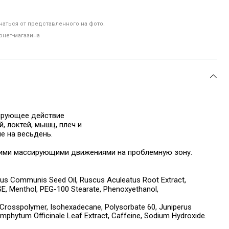
аться от представленного на фото.
рнет-магазина
ирующее действие
 локтей, мышц, плеч и
е на весь
день.
кими массирующими движениями на проблемную зону.
cinus Communis Seed Oil, Ruscus Aculeatus Root Extract,
 SE, Menthol, PEG-100 Stearate, Phenoxyethanol,
 Crosspolymer, Isohexadecane, Polysorbate 60, Juniperus
 Symphytum Officinale Leaf Extract, Caffeine, Sodium Hydroxide.