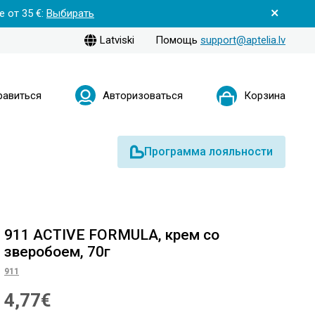
 от 35 €:
Выбирать
Latviski
Помощь
support@aptelia.lv
равиться
Авторизоваться
Корзина
Программа лояльности
911 ACTIVE FORMULA, крем со
зверобоем, 70г
911
4,77€