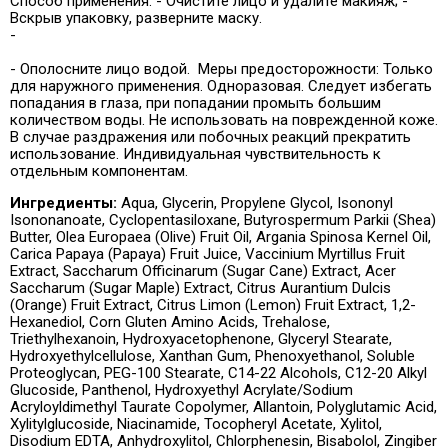
Способ применения: - Очистите лицо и удалите макияж; -
Вскрыв упаковку, разверните маску.
-
- Ополосните лицо водой. Меры предосторожности: Только
для наружного применения. Одноразовая. Следует избегать
попадания в глаза, при попадании промыть большим
количеством воды. Не использовать на поврежденной коже.
В случае раздражения или побочных реакций прекратить
использование. Индивидуальная чувствительность к
отдельным компонентам.
Ингредиенты:
Aqua, Glycerin, Propylene Glycol, Isononyl
Isononanoate, Cyclopentasiloxane, Butyrospermum Parkii (Shea)
Butter, Olea Europaea (Olive) Fruit Oil, Argania Spinosa Kernel Oil,
Carica Papaya (Papaya) Fruit Juice, Vaccinium Myrtillus Fruit
Extract, Saccharum Officinarum (Sugar Cane) Extract, Acer
Saccharum (Sugar Maple) Extract, Citrus Aurantium Dulcis
(Orange) Fruit Extract, Citrus Limon (Lemon) Fruit Extract, 1,2-
Hexanediol, Corn Gluten Amino Acids, Trehalose,
Triethylhexanoin, Hydroxyacetophenone, Glyceryl Stearate,
Hydroxyethylcellulose, Xanthan Gum, Phenoxyethanol, Soluble
Proteoglycan, PEG-100 Stearate, C14-22 Alcohols, C12-20 Alkyl
Glucoside, Panthenol, Hydroxyethyl Acrylate/Sodium
Acryloyldimethyl Taurate Copolymer, Allantoin, Polyglutamic Acid,
Xylitylglucoside, Niacinamide, Tocopheryl Acetate, Xylitol,
Disodium EDTA, Anhydroxylitol, Chlorphenesin, Bisabolol, Zingiber