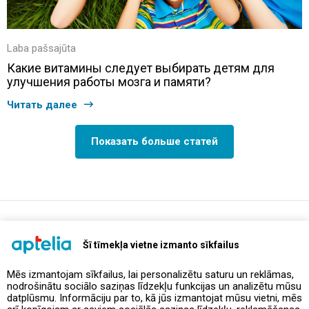
Laba pašsajūta
Какие витамины следует выбирать детям для
улучшения работы мозга и памяти?
Читать далее
Показать больше статей
support@aptelia.lv
+371 64 588 892
Šī tīmekļa vietne izmanto sīkfailus
Mēs izmantojam sīkfailus, lai personalizētu saturu un reklāmas,
nodrošinātu sociālo saziņas līdzekļu funkcijas un analizētu mūsu
Предложения и акции
datplūsmu. Informāciju par to, kā jūs izmantojat mūsu vietni, mēs