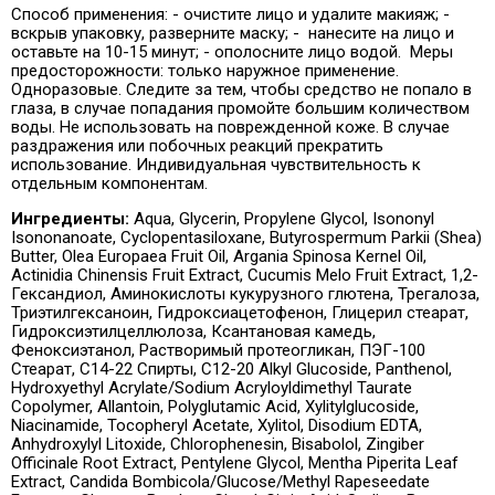
Способ применения: - очистите лицо и удалите макияж; -
вскрыв упаковку, разверните маску; - нанесите на лицо и
оставьте на 10-15 минут; - ополосните лицо водой. Меры
предосторожности: только наружное применение.
Одноразовые. Следите за тем, чтобы средство не попало в
глаза, в случае попадания промойте большим количеством
воды. Не использовать на поврежденной коже. В случае
раздражения или побочных реакций прекратить
использование. Индивидуальная чувствительность к
отдельным компонентам.
Ингредиенты:
Aqua, Glycerin, Propylene Glycol, Isononyl
Isononanoate, Cyclopentasiloxane, Butyrospermum Parkii (Shea)
Butter, Olea Europaea Fruit Oil, Argania Spinosa Kernel Oil,
Actinidia Chinensis Fruit Extract, Cucumis Melo Fruit Extract, 1,2-
Гександиол, Аминокислоты кукурузного глютена, Трегалоза,
Триэтилгексаноин, Гидроксиацетофенон, Глицерил стеарат,
Гидроксиэтилцеллюлоза, Ксантановая камедь,
Феноксиэтанол, Растворимый протеогликан, ПЭГ-100
Стеарат, С14-22 Спирты, C12-20 Alkyl Glucoside, Panthenol,
Hydroxyethyl Acrylate/Sodium Acryloyldimethyl Taurate
Copolymer, Allantoin, Polyglutamic Acid, Xylitylglucoside,
Niacinamide, Tocopheryl Acetate, Xylitol, Disodium EDTA,
Anhydroxylyl Litoxide, Chlorophenesin, Bisabolol, Zingiber
Officinale Root Extract, Pentylene Glycol, Mentha Piperita Leaf
Extract, Candida Bombicola/Glucose/Methyl Rapeseedate