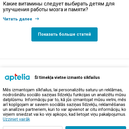
Какие витамины следует выбирать детям для
улучшения работы мозга и памяти?
Читать далее
Показать больше статей
support@aptelia.lv
+371 64 588 892
Šī tīmekļa vietne izmanto sīkfailus
Mēs izmantojam sīkfailus, lai personalizētu saturu un reklāmas,
nodrošinātu sociālo saziņas līdzekļu funkcijas un analizētu mūsu
Предложения и акции
datplūsmu. Informāciju par to, kā jūs izmantojat mūsu vietni, mēs
arī kopīgojam ar saviem sociālās saziņas līdzekļu, reklamēšanas
un analīzes partneriem, kuri to var apvienot ar citu informāciju, ko
Контакты
viņiem sniedzat vai ko viņi apkopo, kad lietojat viņu pakalpojumus.
Uzziniet vairāk
Правила и политика